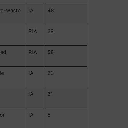
ro-waste
IA
48
RIA
39
sed
RIA
58
le
IA
23
IA
21
or
IA
8