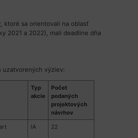
r
, ktoré sa orientovali na oblasť
ky 2021 a 2022), mali deadline dňa
h uzatvorených výziev:
Typ
Počet
akcie
podaných
projektových
návrhov
art
IA
22