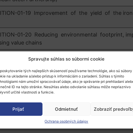
ON-01-19 Improvement of the yield of the iron 
ON-01-20 Reducing environmental footprint, im
ssing value chains
ON-01-21 Design and optimisation of energy fle
Spravujte súhlas so súbormi cookie
anet Partnership)
poskytovanie tých najlepších skúseností používame technológie, ako sú súbory
kie na ukladanie a/alebo prístup k informáciám o zariadení. Súhlas s týmito
ON-01-22 Adjustment of Steel process production
hnológiami nám umožní spracovávať údaje, ako je správanie pri prehliadaní aleb
climate neutrality (Clean Steel Partnership)
inečné ID na tejto stránke. Nesúhlas alebo odvolanie súhlasu môže nepriaznivo
lyvniť určité vlastnosti a funkcie.
Prijať
Odmietnuť
Zobraziť predvoľb
á autonómia v kľúčových strategických hodnotový
Ochrana osobných údajov