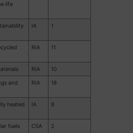
e life
ainability
IA
1
cycled
RIA
11
terials
RIA
10
ngs and
RIA
18
lly heated
IA
8
ar fuels
CSA
2