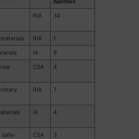
návrhov
RIA
34
materials
RIA
1
erials
IA
9
 raw
CSA
4
rimary
RIA
7
terials
IA
4
 safe-
CSA
3