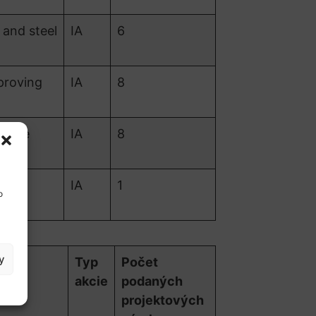
and steel
IA
6
proving
IA
8
xible
IA
8
 to
IA
1
o
y
ch
Typ
Počet
akcie
podaných
projektových