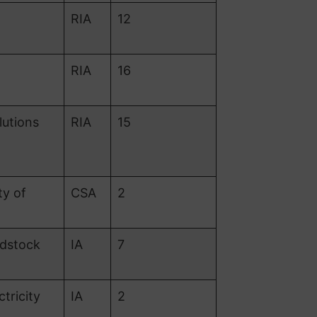
RIA
12
RIA
16
utions
RIA
15
y of
CSA
2
dstock
IA
7
ricity
IA
2