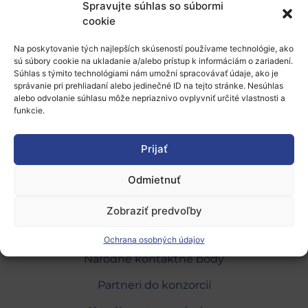
Spravujte súhlas so súbormi
Uzávierka výzvy –
25. 4. 2022
cookie
Viac informácií o partnerstve, ako aj formulár
Na poskytovanie tých najlepších skúseností používame technológie, ako
žiadosti
sú súbory cookie na ukladanie a/alebo prístup k informáciám o zariadení.
Súhlas s týmito technológiami nám umožní spracovávať údaje, ako je
správanie pri prehliadaní alebo jedinečné ID na tejto stránke. Nesúhlas
alebo odvolanie súhlasu môže nepriaznivo ovplyvniť určité vlastnosti a
funkcie.
8. 9. 2022, kas
Prijať
Odmietnuť
Zobraziť predvoľby
O programe
Ochrana osobných údajov
Národné kontaktné body
Partneri do konzorcií