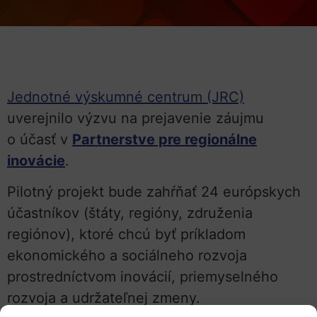
Jednotné výskumné centrum (JRC)
uverejnilo výzvu na prejavenie záujmu
o účasť v
Partnerstve pre regionálne
inovácie
.
Pilotný projekt bude zahŕňať 24 európskych
účastníkov (štáty, regióny, združenia
regiónov), ktoré chcú byť príkladom
ekonomického a sociálneho rozvoja
prostredníctvom inovácií, priemyselného
rozvoja a udržateľnej zmeny.