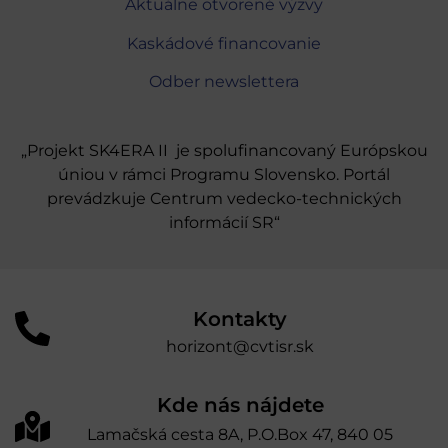
Aktuálne otvorené výzvy
Kaskádové financovanie
Odber newslettera
„Projekt SK4ERA II je spolufinancovaný Európskou
úniou v rámci Programu Slovensko. Portál
prevádzkuje Centrum vedecko-technických
informácií SR“
Kontakty
horizont@cvtisr.sk
Kde nás nájdete
Lamačská cesta 8A, P.O.Box 47, 840 05