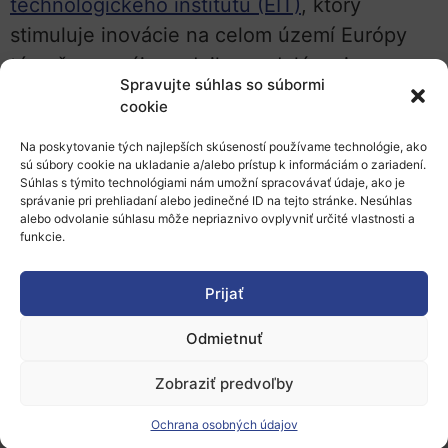
technologického inštitútu (EIT)
, ktorý
stimuluje inovácie na celom území Európy
tým, že prepája podniky, vzdelávanie a
Spravujte súhlas so súbormi
výskum s cieľom nájsť riešenie na naliehavé
cookie
globálne výzvy. V súvislosti s
Na poskytovanie tých najlepších skúseností používame technológie, ako
iniciatívou
Nový Európsky Bauhaus
viaceré
sú súbory cookie na ukladanie a/alebo prístup k informáciám o zariadení.
inovačné komunity EIT otvorili výzvy v rámci
Súhlas s týmito technológiami nám umožní spracovávať údaje, ako je
správanie pri prehliadaní alebo jedinečné ID na tejto stránke. Nesúhlas
EIT Community Booster.
alebo odvolanie súhlasu môže nepriaznivo ovplyvniť určité vlastnosti a
funkcie.
Viac informácií a podmienky výzvy nájdete
na stránke
EIT Digital.
Prijať
Zdroj:
EIT Digital
, 02.11.2021, erh
Odmietnuť
Zobraziť predvoľby
Ochrana osobných údajov