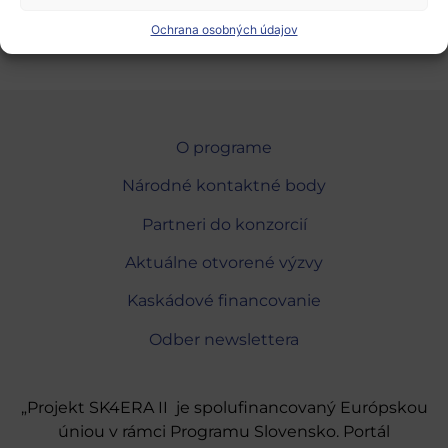
Ochrana osobných údajov
O programe
Národné kontaktné body
Partneri do konzorcií
Aktuálne otvorené výzvy
Kaskádové financovanie
Odber newslettera
„Projekt SK4ERA II je spolufinancovaný Európskou
úniou v rámci Programu Slovensko. Portál