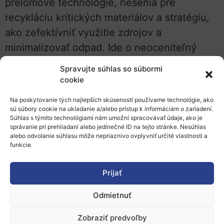
prelomové technológie, riešenia pre
recykláciu kritických materiálov a stratégiu,
ako zefektívniť využitie zdrojov a
minimalizovať odpad. Ide o neoceniteľný
zdroj informácií pre výskumníkov, podniky a
Spravujte súhlas so súbormi
politikov, ktorí chcú prispieť k ekologickejšej
cookie
budúcnosti.
Na poskytovanie tých najlepších skúseností používame technológie, ako
sú súbory cookie na ukladanie a/alebo prístup k informáciám o zariadení.
Kompletný dokument nájdete na
príslušnom
Súhlas s týmito technológiami nám umožní spracovávať údaje, ako je
správanie pri prehliadaní alebo jedinečné ID na tejto stránke. Nesúhlas
webe
.
alebo odvolanie súhlasu môže nepriaznivo ovplyvniť určité vlastnosti a
funkcie.
V prípade možnosti konzultácie výziev v
rámci Klastra 4 (Digitalizácia, priemysel a
Prijať
vesmír), sa neváhajte obrátiť na
Národné
Odmietnuť
kontaktné body
.
Zobraziť predvoľby
Zdroj
, 9.12.2024, mak