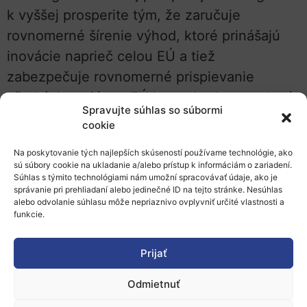
k vyššej prosperite tým, že zaručuje
rovnomerné šírenie výhod, ktoré prinášajú
inovácie naprieč celou EÚ a tiež
zabezpečuje rovnomerné prispievanie
všetkých regiónov EÚ k prechodu na zelenú
Spravujte súhlas so súbormi
a digitálnu spoločnosť.
cookie
Vyjadrite teda aj Vy svoj názor na príležitosti
Na poskytovanie tých najlepších skúseností používame technológie, ako
sú súbory cookie na ukladanie a/alebo prístup k informáciám o zariadení.
a výzvy, ktorým Európa čelí v oblasti inovácií.
Súhlas s týmito technológiami nám umožní spracovávať údaje, ako je
Vítané sú všetky konkrétne opatrenia, ktoré
správanie pri prehliadaní alebo jedinečné ID na tejto stránke. Nesúhlas
alebo odvolanie súhlasu môže nepriaznivo ovplyvniť určité vlastnosti a
majú potenciál replikácie, prispôsobenia či
funkcie.
škálovania na lokálnej, regionálnej, národnej
či celoeurópskej úrovni.
Prijať
Prieskum je určený širokej skupine
Odmietnuť
subjektov
, najmä start-upom, MSP a