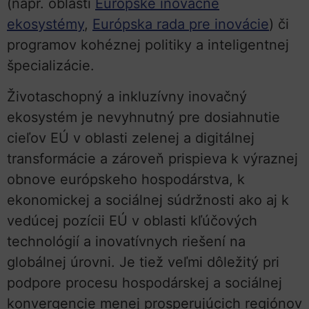
(napr. oblastí
Európske inovačné
ekosystémy
,
Európska rada pre inovácie
) či
programov kohéznej politiky a inteligentnej
špecializácie.
Životaschopný a inkluzívny inovačný
ekosystém je nevyhnutný pre dosiahnutie
cieľov EÚ v oblasti zelenej a digitálnej
transformácie a zároveň prispieva k výraznej
obnove európskeho hospodárstva, k
ekonomickej a sociálnej súdržnosti ako aj k
vedúcej pozícii EÚ v oblasti kľúčových
technológií a inovatívnych riešení na
globálnej úrovni. Je tiež veľmi dôležitý pri
podpore procesu hospodárskej a sociálnej
konvergencie menej prosperujúcich regiónov