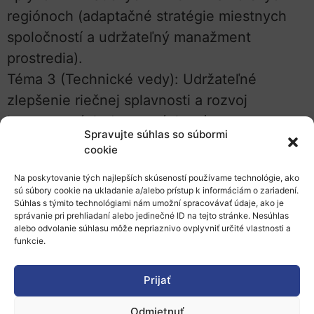
regiónoch (adaptačné stratégie miestnych
spoločností a udržateľný manažment
prostredia).
Téma 3 (Technické vedy): Udržateľné
zlepšenie riečnej splavnosti a rozvoj
integrovaných dopravných reťazcov v
Spravujte súhlas so súbormi
tropických riečnych povodiach (s využitím
cookie
prirodzených vodných ciest).
Na poskytovanie tých najlepších skúseností používame technológie, ako
sú súbory cookie na ukladanie a/alebo prístup k informáciám o zariadení.
Podmienky:
Súhlas s týmito technológiami nám umožní spracovávať údaje, ako je
správanie pri prehliadaní alebo jedinečné ID na tejto stránke. Nesúhlas
Typ práce: Originálny, nedávny vedecký
alebo odvolanie súhlasu môže nepriaznivo ovplyvniť určité vlastnosti a
funkcie.
rukopis (PhD. práca alebo práca rovnakej
úrovne), nie starší ako 5 rokov.
Prijať
Jazyk práce: angličtina, francúzština,
holandčina, nemčina alebo španielčina.
Odmietnuť