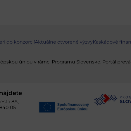
eri do konzorcií
Aktuálne otvorené výzvy
Kaskádové fina
urópskou úniou v rámci Programu Slovensko. Portál pr
nájdete
esta 8A,
 840 05