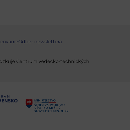
ncovanie
Odber newslettera
evádzkuje Centrum vedecko-technických