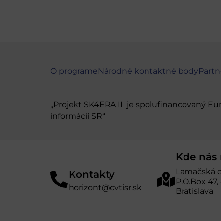
O programe
Národné kontaktné body
Partn
„Projekt SK4ERA II je spolufinancovaný E
informácií SR“
Kde nás 
Lamačská c
Kontakty
P.O.Box 47,
horizont@cvtisr.sk
Bratislava