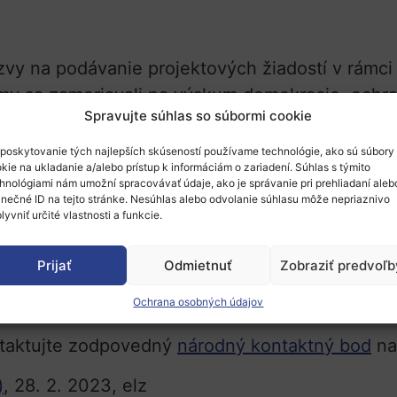
zvy na podávanie projektových žiadostí v rámc
émy sa zameriavali na výskum demokracie, ochra
Spravujte súhlas so súbormi cookie
erovnosti.
Celkovo bolo podaných 737 projekt
poskytovanie tých najlepších skúseností používame technológie, ako sú súbory
-DEMOCRACY-01
bolo podaných
287
projektový
kie na ukladanie a/alebo prístup k informáciám o zariadení. Súhlas s týmito
hnológiami nám umožní spracovávať údaje, ako je správanie pri prehliadaní aleb
HERITAGE-01
bolo podaných
178
projektových ž
inečné ID na tejto stránke. Nesúhlas alebo odvolanie súhlasu môže nepriaznivo
-TRANSFORMATIONS-01
bolo podaných
272
pr
lyvniť určité vlastnosti a funkcie.
v sú k dispozícii na
Funding & Tender Opportun
Prijať
Odmietnuť
Zobraziť predvoľb
Ochrana osobných údajov
 zverejnené v júni 2024.
ntaktujte zodpovedný
národný kontaktný bod
na
)
, 28. 2. 2023, elz