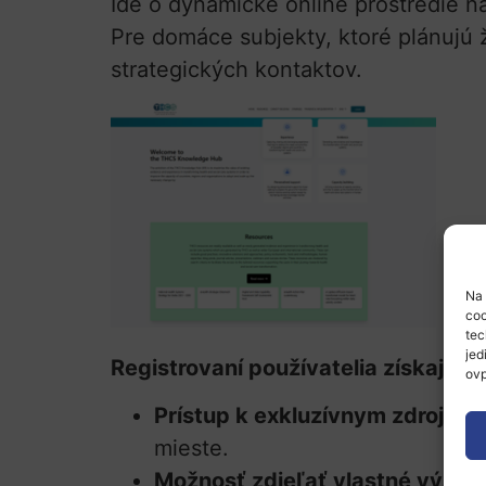
Ide o dynamické online prostredie na
Pre domáce subjekty, ktoré plánujú 
strategických kontaktov.
Na 
coo
tec
jed
Registrovaní používatelia získajú:
ovp
Prístup k exkluzívnym zdrojom:
mieste.
Možnosť zdieľať vlastné výsle