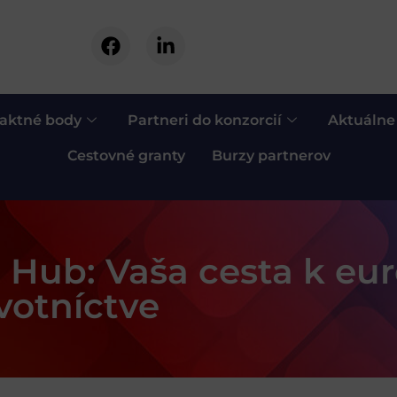
aktné body
Partneri do konzorcií
Aktuálne
Cestovné granty
Burzy partnerov
Hub: Vaša cesta k eu
votníctve