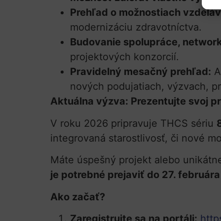
Prehľad o možnostiach vzdeláv
modernizáciu zdravotníctva.
Budovanie spolupráce, network
projektových konzorcií.
Pravidelný mesačný prehľad:
A
nových podujatiach, výzvach, p
Aktuálna výzva: Prezentujte svoj p
V roku 2026 pripravuje THCS sériu
integrovaná starostlivosť, či nové m
Máte úspešný projekt alebo unikátne 
je potrebné prejaviť do 27. február
Ako začať?
Zaregistrujte sa na portáli:
http