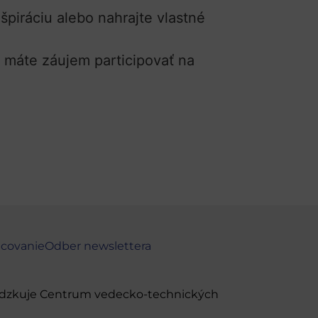
špiráciu alebo nahrajte vlastné
 máte záujem participovať na
ncovanie
Odber newslettera
evádzkuje Centrum vedecko-technických