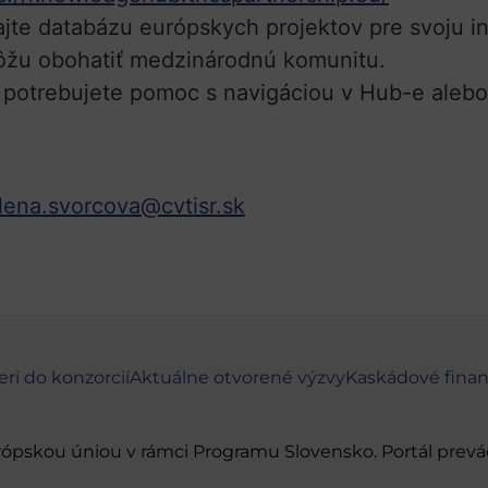
ajte databázu európskych projektov pre svoju in
ôžu obohatiť medzinárodnú komunitu.
potrebujete pomoc s navigáciou v Hub-e alebo
ena.svorcova@cvtisr.sk
eri do konzorcií
Aktuálne otvorené výzvy
Kaskádové fina
urópskou úniou v rámci Programu Slovensko. Portál pr