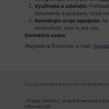
Využívajte a zdieľajte:
Prehliad
dokumenty a podujatia, ktoré m
Konzultujte svoje zapojenie:
Ak 
webinároch, sme tu pre vás.
Kontaktná osoba:
Magdaléna Švorcová, e-mail:
magdal
O programe
Národné kontaktné body
Partn
„Projekt SK4ERA II je spolufinancovaný E
informácií SR“