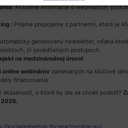
ania:
Aktuálne informácie o webinároch, podca
ing :
Priame prepojenie s partnermi, ktoré je k
utomaticky generovaný newsletter, vďaka ktor
rojektoch, či osvedčených postupoch.
rojekt na medzinárodnej úrovni
8 online webinárov
zameraných na kľúčové témy,
odely financovania.
skúsenosti, o ktoré by ste sa chceli podeliť?
Z
a 2026.
s://knowledgehub.thcspartnership.eu/