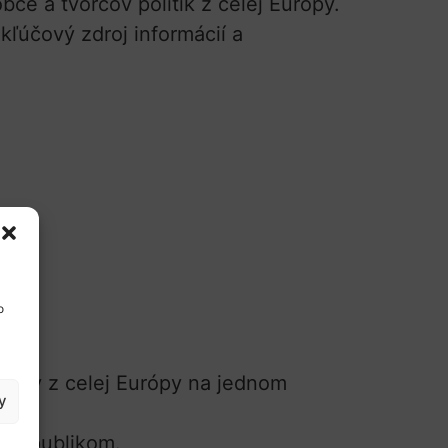
ce a tvorcov politík z celej Európy.
kľúčový zdroj informácií a
o
enty z celej Európy na jednom
y
kym publikom.