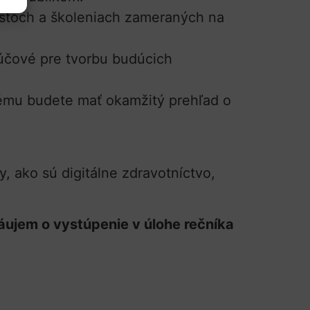
stoch a školeniach zameraných na
ľúčové pre tvorbu budúcich
ému budete mať okamžitý prehľad o
 ako sú digitálne zdravotníctvo,
áujem o vystúpenie v úlohe rečníka