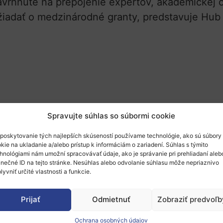
vrhnuté na prepojenie expertov, akademickej ob
žiadať o medzinárodné granty, predstavuje Hub 
Spravujte súhlas so súbormi cookie
poskytovanie tých najlepších skúseností používame technológie, ako sú súbory
kie na ukladanie a/alebo prístup k informáciám o zariadení. Súhlas s týmito
hnológiami nám umožní spracovávať údaje, ako je správanie pri prehliadaní aleb
inečné ID na tejto stránke. Nesúhlas alebo odvolanie súhlasu môže nepriaznivo
lyvniť určité vlastnosti a funkcie.
Odborné články, metodiky a strategické dokum
Prijať
Odmietnuť
Zobraziť predvoľb
dky:
Zviditeľnenie Vašich projekty pred európs
Ochrana osobných údajov