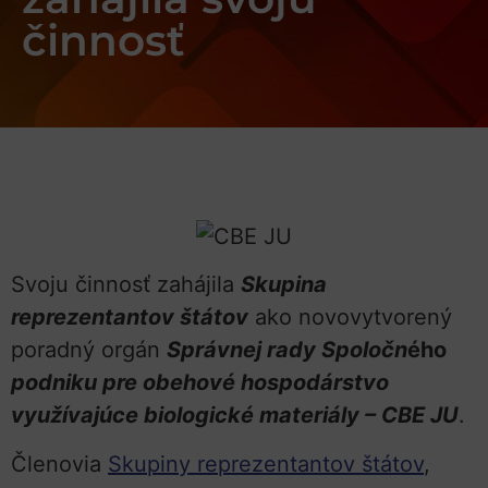
činnosť
Svoju činnosť zahájila
Skupina
reprezentantov štátov
ako novovytvorený
poradný orgán
Správnej rady Spoločn
ého
podniku pre obehové hospodárstvo
využívajúce biologické materiály – CBE JU
.
Členovia
Skupiny reprezentantov štátov
,