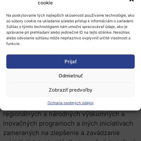
pridružených krajín k operáciám spoločného
cookie
podniku CBE, a najmä k:
Na poskytovanie tých najlepších skúseností používame technológie, ako
sú súbory cookie na ukladanie a/alebo prístup k informáciám o zariadení.
pokrok pri vykonávaní programu,
Súhlas s týmito technológiami nám umožní spracovávať údaje, ako je
správanie pri prehliadaní alebo jedinečné ID na tejto stránke. Nesúhlas
strategický výskumný a inovačný
alebo odvolanie súhlasu môže nepriaznivo ovplyvniť určité vlastnosti a
program (SRIA),
funkcie.
návrh ročného pracovného plánu a
správy o činnosti CBE JU,
Prijať
opatrenia prijaté na riešenie konkrétnych
Odmietnuť
cieľov iniciatívy.
Zobraziť predvoľby
Skupina reprezentantov štátov
tiež
Ochrana osobných údajov
poskytuje správnej rade CBE informácie o
regionálnych a národných výskumných a
inovačných programoch a iných iniciatívach
zameraných na zlepšenie a zavádzanie