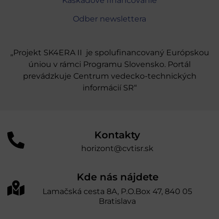
Kaskádové financovanie
Odber newslettera
„Projekt SK4ERA II je spolufinancovaný Európskou
úniou v rámci Programu Slovensko. Portál
prevádzkuje Centrum vedecko-technických
informácií SR“
Kontakty
horizont@cvtisr.sk
Kde nás nájdete
Lamačská cesta 8A, P.O.Box 47, 840 05
Bratislava