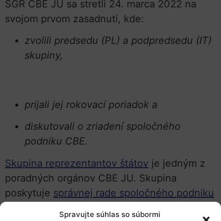
SGR CBE JU sa stretli 24. marca 2022 na
svojom prvom zasadnutí, kde:
zvolili predsedu (PL) a podpredsedu (IT)
skupiny,
prijali jej rokovací poriadok a
diskutovali o zriadení spoločného
podniku CBE.
Skupina reprezentantov štátov
je jedným z
poradných orgánov CBE JU. Skupina
poskytuje
správnej rade spoločného podniku
CBE
stanovisko členských štátov EÚ a
Spravujte súhlas so súbormi