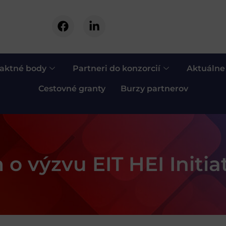
aktné body
Partneri do konzorcií
Aktuálne
Cestovné granty
Burzy partnerov
o výzvu EIT HEI Initia