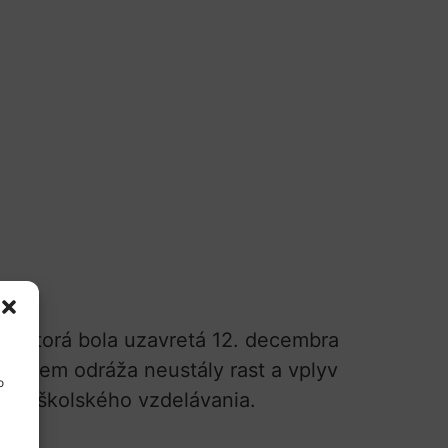
24, ktorá bola uzavretá 12. decembra
 Záujem odráža neustály rast a vplyv
o
ysokoškolského vzdelávania.