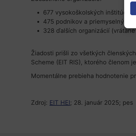
677 vysokoškolských inštitúcií,
475 podnikov a priemyselných p
328 ďalších organizácií (vrátan
Žiadosti prišli zo všetkých členskýc
Scheme (EIT RIS), ktorého členom je
Momentálne prebieha hodnotenie pr
Zdroj:
EIT HEI
; 28. január 2025; pes