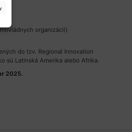
y
imovládnych organizácií)
jených do tzv. Regional Innovation
o sú Latinská Amerika alebo Afrika.
ar 2025.