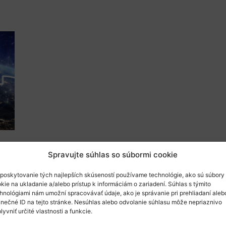
Spravujte súhlas so súbormi cookie
i iniciatívy EIT Higher Education Initiative 20
poskytovanie tých najlepších skúseností používame technológie, ako sú súbory
kie na ukladanie a/alebo prístup k informáciám o zariadení. Súhlas s týmito
stí zahŕňajúcich 1480 organizácií z 55 krajín
.
hnológiami nám umožní spracovávať údaje, ako je správanie pri prehliadaní aleb
ovať inovácie a podnikanie v rámci európskeho v
inečné ID na tejto stránke. Nesúhlas alebo odvolanie súhlasu môže nepriaznivo
lyvniť určité vlastnosti a funkcie.