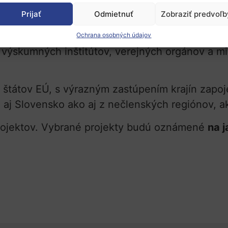
Prijať
Odmietnuť
Zobraziť predvoľb
artnerov,
Ochrana osobných údajov
e výskumných inštitútov, verejných orgánov a m
h štátov EÚ, s výrazným zastúpením krajín zapo
 aj Slovensko ako aj z nečlenských regiónov, ak
ojektov. Vybrané projekty budú oznámené
na j