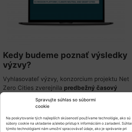
Kedy budeme poznať výsledky
výzvy?
Vyhlasovateľ výzvy, konzorcium projektu Net
Zero Cities zverejnila
predbežný časový
harmonogram výzvy
.
Spravujte súhlas so súbormi
cookie
Na poskytovanie tých najlepších skúseností používame technológie, ako sú
Aké aktivity výzva podporuje?
súbory cookie na ukladanie a/alebo prístup k informáciám o zariadení. Súhla
týmito technológiami nám umožní spracovávať údaje, ako je správanie pri