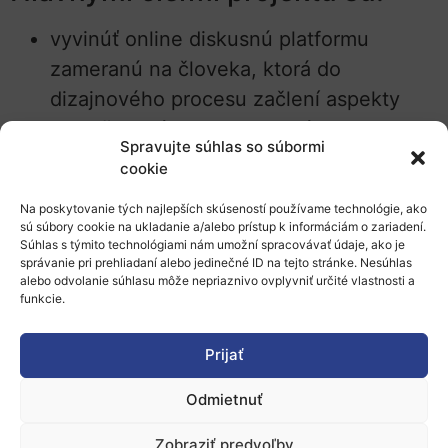
vyvinúť online diskusnú platformu
zameranú na človeka, ktorá do
dizajnového procesu začlení aspekty
spoločenských a humanitných vied;
Spravujte súhlas so súbormi
cookie
venovať osobitnú pozornosť potrebám a
požiadavkám zraniteľných skupín
Na poskytovanie tých najlepších skúseností používame technológie, ako
sú súbory cookie na ukladanie a/alebo prístup k informáciám o zariadení.
a zabezpečiť sledovanie, diskusiu a
Súhlas s týmito technológiami nám umožní spracovávať údaje, ako je
riešenie možných dopadov na ľudské
správanie pri prehliadaní alebo jedinečné ID na tejto stránke. Nesúhlas
alebo odvolanie súhlasu môže nepriaznivo ovplyvniť určité vlastnosti a
práva;
funkcie.
posúdiť schopnosť umelej inteligencie
Prijať
zvýšiť občiansku participáciu a zároveň
predchádzať/minimalizovať možné
Odmietnuť
nepriaznivé účinky;
Zobraziť predvoľby