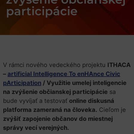
participácie
V rámci nového vedeckého projektu
ITHACA
–
artificial Intelligence To enHAnce Civic
pArticipation
/ Využitie umelej inteligencie
na zvýšenie občianskej participácie
sa
bude vyvíjať a testovať
online diskusná
platforma zameraná na človeka.
Cieľom je
zvýšiť zapojenie občanov do miestnej
správy vecí verejných.