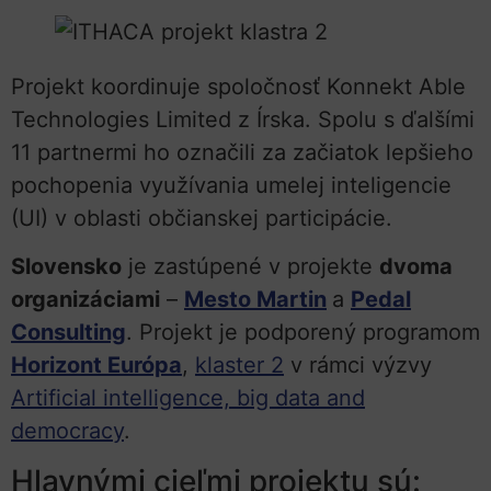
Projekt koordinuje spoločnosť Konnekt Able
Technologies Limited z Írska. Spolu s ďalšími
11 partnermi ho označili za začiatok lepšieho
pochopenia využívania umelej inteligencie
(UI) v oblasti občianskej participácie.
Slovensko
je zastúpené v projekte
dvoma
organizáciami
–
Mesto Martin
a
Pedal
Consulting
. Projekt je podporený programom
Hori
z
ont Európa
,
klaster 2
v rámci výzvy
Artificial intelligence, big data and
democracy
.
Hlavnými cieľmi projektu sú: