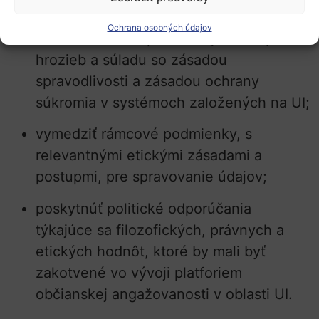
poskytnúť škálovateľné nástroje na
Ochrana osobných údajov
identifikáciu bezpečnostných rizík;
hrozieb a súladu so zásadou
spravodlivosti a zásadou ochrany
súkromia v systémoch založených na UI;
vymedziť rámcové podmienky, s
relevantnými etickými zásadami a
postupmi, pre spravovanie údajov;
poskytnúť politické odporúčania
týkajúce sa filozofických, právnych a
etických hodnôt, ktoré by mali byť
zakotvené vo vývoji platforiem
občianskej angažovanosti v oblasti UI.