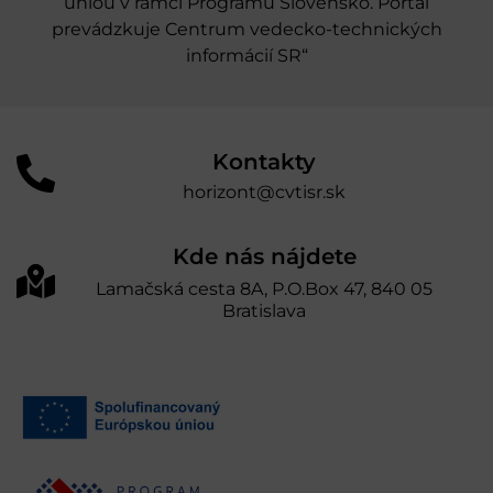
úniou v rámci Programu Slovensko. Portál
prevádzkuje Centrum vedecko-technických
informácií SR“
Kontakty
horizont@cvtisr.sk
Kde nás nájdete
Lamačská cesta 8A, P.O.Box 47, 840 05
Bratislava