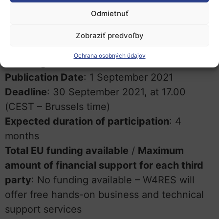
involvement of women in supporting and
Odmietnuť
accelerating market uptake of renewable
energy sources for heating and cooling
Zobraziť predvoľby
Project acronym
: W4RES
Ochrana osobných údajov
Grant agreement number
: 952874
Publication Date
: 1 September 2021
Deadline
: 30 September 2021, at 17.00
(CEST – Brussels time)
Expected duration of participation
: 4
months
Total EU funding available
/
Maximum
amount of financial support for each third
party
: No funding available – W4RES will
offer free hands-on business and technical
support services