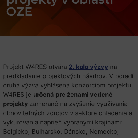
OZE
Projekt W4RES otvára
2. kolo výzvy
na
predkladanie projektových návrhov. V poradí
druhá výzva vyhlásená konzorciom projektu
W4RES je
určená pre ženami vedené
projekty
zamerané na zvýšenie využívania
obnoviteľných zdrojov v sektore chladenia a
vykurovania naprieč vybranými krajinami:
Belgicko, Bulharsko, Dánsko, Nemecko,