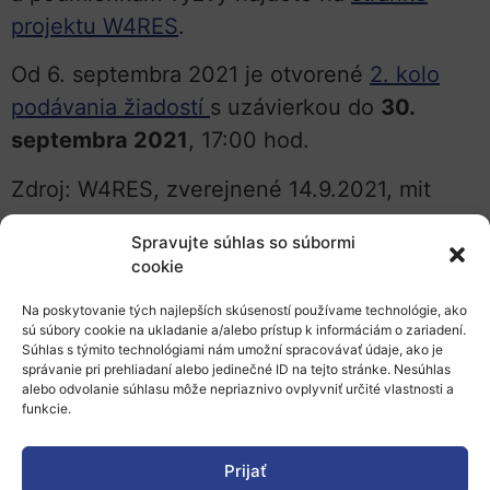
projektu W4RES
.
Od 6. septembra 2021 je otvorené
2. kolo
podávania žiadostí
s uzávierkou do
30.
septembra 2021
, 17:00 hod.
Zdroj: W4RES, zverejnené 14.9.2021, mit
Výzva je zverejnená aj na portali EK –
Spravujte súhlas so súbormi
cookie
Funding & tender Opportunities v sekcii
„
Competitive calls and calls for third parties
“
Na poskytovanie tých najlepších skúseností používame technológie, ako
sú súbory cookie na ukladanie a/alebo prístup k informáciám o zariadení.
v tomto znení:
Súhlas s týmito technológiami nám umožní spracovávať údaje, ako je
správanie pri prehliadaní alebo jedinečné ID na tejto stránke. Nesúhlas
2nd open call for for WOMEN-LED
alebo odvolanie súhlasu môže nepriaznivo ovplyvniť určité vlastnosti a
funkcie.
PROJECTS / INITIATIVES in RHC solutions
Project full name
: Scaling-up the
Prijať