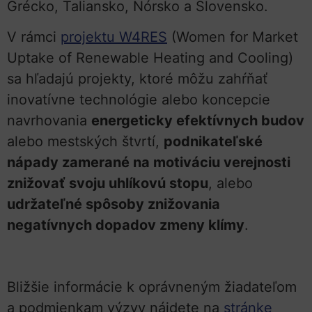
Grécko, Taliansko, Nórsko a Slovensko.
V rámci
projektu W4RES
(Women for Market
Uptake of Renewable Heating and Cooling)
sa hľadajú projekty, ktoré môžu zahŕňať
inovatívne technológie alebo koncepcie
navrhovania
energeticky efektívnych budov
alebo mestských štvrtí,
podnikateľské
nápady zamerané na motiváciu verejnosti
znižovať svoju uhlíkovú stopu
, alebo
udržateľné spôsoby znižovania
negatívnych dopadov zmeny klímy
.
Bližšie informácie k oprávneným žiadateľom
a podmienkam výzvy nájdete na
stránke