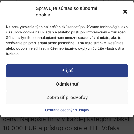
na samostatnú komunikáciu (BirgerMind, EIT
Spravujte súhlas so súbormi
cookie
Health), inováciu, ktorá automaticky
generuje optimálne programy robotov
Na poskytovanie tých najlepších skúseností používame technológie, ako
sú súbory cookie na ukladanie a/alebo prístup k informáciám o zariadení.
(RoboTwin, EIT Manufacturing) alebo sieť
Súhlas s týmito technológiami nám umožní spracovávať údaje, ako je
špičkových (e-)parkovísk pre bicykle so
správanie pri prehliadaní alebo jedinečné ID na tejto stránke. Nesúhlas
alebo odvolanie súhlasu môže nepriaznivo ovplyvniť určité vlastnosti a
zameraním na bezpečnosť (T-Park, EIT
funkcie.
Urban Mobility).
Prijať
Od roku 2017 bolo v rámci programu
vyškolených 570 začínajúcich podnikov. Len
Odmietnuť
tento rok organizátori dostali 548 prihlášok,
Zobraziť predvoľby
pričom 42 z nich dostalo šancu predstúpiť
pred odbornú porotu a súťažiť o finančné
Ochrana osobných údajov
ceny. Najlepšie tímy v každej kategórii získali
10 000 EUR a prístup do siete EIT. Vďaka