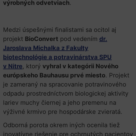
výrobných odvetviach
.
Medzi úspešnými finalistami sa ocitol aj
projekt
BioConvert
pod vedením
dr.
Jaroslava Michalka z Fakulty
biotechnológie a potravinárstva SPU
v Nitre
, ktorý
vyhral v kategórii Nového
európskeho Bauhausu prvé miesto
. Projekt
je zameraný na spracovanie potravinového
odpadu prostredníctvom biologickej aktivity
lariev muchy čiernej a jeho premenu na
výživné krmivo pre hospodárske zvieratá.
Odborná porota okrem iných ocenila tiež
inovatívne riešenie pre ochrnutých pacientov