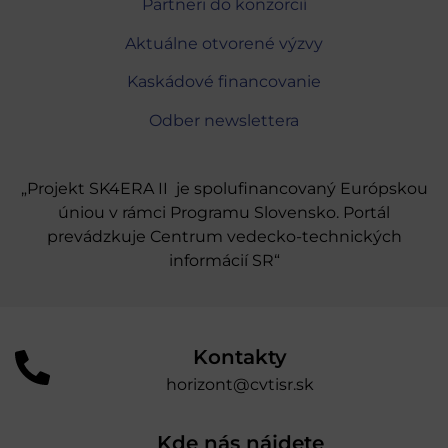
Partneri do konzorcií
Aktuálne otvorené výzvy
Kaskádové financovanie
Odber newslettera
„Projekt SK4ERA II je spolufinancovaný Európskou
úniou v rámci Programu Slovensko. Portál
prevádzkuje Centrum vedecko-technických
informácií SR“
Kontakty
horizont@cvtisr.sk
Kde nás nájdete