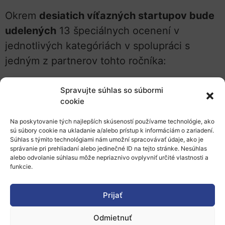
Okrem
desiatich víťazných startupov bude
udelených
13 špeciálnych ocenení v
jednotlivých kategóriách v spolupráci s
jedným z partnerov tohto ročníka:
Spravujte súhlas so súbormi
cookie
PREČO SA
PRIHLÁSIŤ
?
Na poskytovanie tých najlepších skúseností používame technológie, ako
Top 10 startupov
získa
prístup do hlavného
sú súbory cookie na ukladanie a/alebo prístup k informáciám o zariadení.
akceleračného a investičného program
u
Súhlas s týmito technológiami nám umožní spracovávať údaje, ako je
správanie pri prehliadaní alebo jedinečné ID na tejto stránke. Nesúhlas
európskej mobility. Využiť budú môcť aj
alebo odvolanie súhlasu môže nepriaznivo ovplyvniť určité vlastnosti a
funkcie.
ďalšie výhody:
väčšiu viditeľnosť
Prijať
nové investície
Odmietnuť