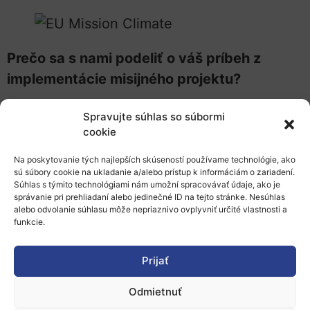
Prečo sa s nami podeliť o váš príbeh z
implementácie misijného projektu?
aby sme sa navzájom inšpirovali a
Spravujte súhlas so súbormi
podporili výmenu poznatkov a
cookie
osvedčených postupov,
Na poskytovanie tých najlepších skúseností používame technológie, ako
sú súbory cookie na ukladanie a/alebo prístup k informáciám o zariadení.
podelíte sa o svoje úspešné príklady a
Súhlas s týmito technológiami nám umožní spracovávať údaje, ako je
správanie pri prehliadaní alebo jedinečné ID na tejto stránke. Nesúhlas
získané skúsenosti,
alebo odvolanie súhlasu môže nepriaznivo ovplyvniť určité vlastnosti a
funkcie.
zviditeľníte svoj región alebo miestny
orgán,
Prijať
pomôžete tak urýchliť adaptačné úsilie v
Odmietnuť
celej Európe.