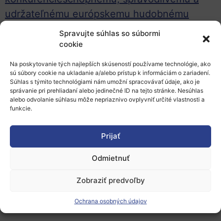
udržateľnému európskemu hudobnému
ekosystému
Spravujte súhlas so súbormi
cookie
HORIZON-CL2-2022-HERITAGE-01-06:
Increase the potential of the international
Na poskytovanie tých najlepších skúseností používame technológie, ako
sú súbory cookie na ukladanie a/alebo prístup k informáciám o zariadení.
competitiveness of the European filmmaking
Súhlas s týmito technológiami nám umožní spracovávať údaje, ako je
správanie pri prehliadaní alebo jedinečné ID na tejto stránke. Nesúhlas
industry / Nárast potenciálu medzinárodnej
alebo odvolanie súhlasu môže nepriaznivo ovplyvniť určité vlastnosti a
konkurencieschopnosti európskeho
funkcie.
filmárskeho priemyslu
Prijať
HORIZON-CL2-2022-HERITAGE-01-07:
Odmietnuť
Protection of artefacts and cultural goods
from anthropogenic threats / Ochrana
Zobraziť predvoľby
artefaktov a kultúrnych výrobkov pred
Ochrana osobných údajov
antropogénnymi hrozbami