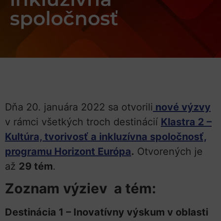
spoločnosť
Dňa 20. januára 2022 sa otvorili
nové výzvy
v rámci všetkých troch destinácií
Klastra 2 –
Kultúra, tvorivosť a inkluzívna spoločnosť,
programu Horizont Európa
.
Otvorených je
až
29 tém
.
Zoznam výziev a tém:
Destinácia 1 – Inovatívny výskum v oblasti