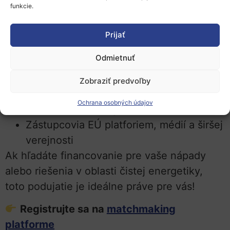
funkcie.
Poskytovatelia technológií
Výskumné inštitúcie
Prijať
Prevádzkovatelia infraštruktúr
Odmietnuť
Priemyselné a energetické spoločnosti
(skúsené aj nové)
Zobraziť predvoľby
Záujemcovia o inovatívne riešenia v
Ochrana osobných údajov
oblasti čistej energie
Zástupcovia EÚ platforiem, médií a širšej
verejnosti
Ak hľadáte financovanie pre vaše nápady
alebo riešenia v oblasti čistej energetiky,
toto podujatie je ideálne práve pre vás!
Registrujte sa na
matchmaking
platforme