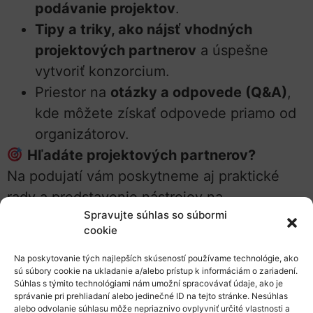
podávanie projektov
.
Tipy a triky, ako nájsť vhodných
projektových partnerov
a úspešne
vytvoriť konzorcium.
Priestor na
otázky a odpovede (Q&A)
,
kde môžete získať odpovede priamo od
organizátorov.
Hľadáte projektových partnerov?
Na podujatí vám poskytneme aj praktické
rady a predstavenie nástrojov na
Spravujte súhlas so súbormi
vyhľadávanie partnerov a vytváranie
cookie
úspešných projektových konzorcií.
Na poskytovanie tých najlepších skúseností používame technológie, ako
sú súbory cookie na ukladanie a/alebo prístup k informáciám o zariadení.
Pre koho je podujatie
Súhlas s týmito technológiami nám umožní spracovávať údaje, ako je
správanie pri prehliadaní alebo jedinečné ID na tejto stránke. Nesúhlas
určené?
alebo odvolanie súhlasu môže nepriaznivo ovplyvniť určité vlastnosti a