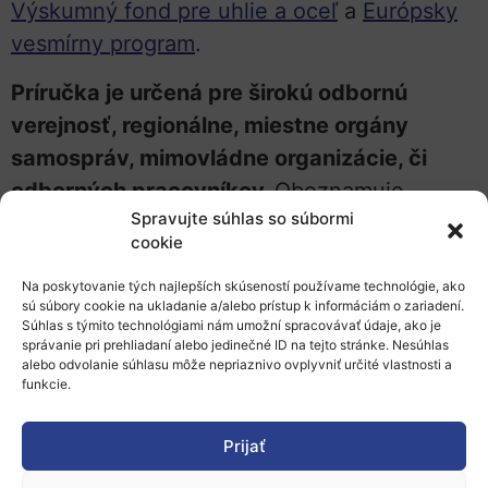
Výskumný fond pre uhlie a oceľ
a
Európsky
vesmírny program
.
Príručka je určená pre širokú odbornú
verejnosť, regionálne, miestne orgány
samospráv, mimovládne organizácie, či
odborných pracovníkov.
Oboznamuje
Spravujte súhlas so súbormi
s aktuálnymi fondami EÚ, ktoré predstavujú
cookie
možnosť financovania projektov.
Na poskytovanie tých najlepších skúseností používame technológie, ako
sú súbory cookie na ukladanie a/alebo prístup k informáciám o zariadení.
Súhlas s týmito technológiami nám umožní spracovávať údaje, ako je
správanie pri prehliadaní alebo jedinečné ID na tejto stránke. Nesúhlas
alebo odvolanie súhlasu môže nepriaznivo ovplyvniť určité vlastnosti a
funkcie.
Prijať