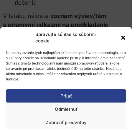
riešenia
V letáku nájdete
zoznam výziev/tém
s
priamymi odkazmi na predkladanie
projektových návrhov
na FTO portáli.
Spravujte súhlas so súbormi
cookie
Uvedené sú tiež
typ projektu, celkový
rozpočet na tému, očakávaný príspevok EÚ
Na poskytovanie tých najlepších skúseností používame technológie, ako
sú súbory cookie na ukladanie a/alebo prístup k informáciám o zariadení.
na jednotlivý projekt
.
Súhlas s týmito technológiami nám umožní spracovávať údaje, ako je
správanie pri prehliadaní alebo jedinečné ID na tejto stránke. Nesúhlas
Na rok
2023 sa otvorilo 18 tém
,
uzávierka
alebo odvolanie súhlasu môže nepriaznivo ovplyvniť určité vlastnosti a
funkcie.
na predkladanie projektových návrhov je
stanovená na
9. marca 2023
.
Prijať
Časť projektov, ktorá je financovaná
Odmietnuť
prostredníctvom horizontovej grantovej
schémy Výskumné infraštruktúry, poskytuje
Zobraziť predvoľby
možnosť bezplatného prístupu