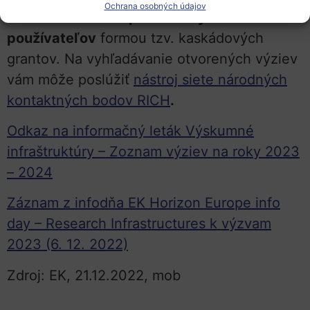
Ochrana osobných údajov
k infraštruktúram pre externých
používateľov
formou tzv. kaskádových
grantov. Na vyhľadávanie otvorených výziev
vám môže poslúžiť
nástroj siete národných
kontaktných bodov RICH
.
Odkaz na informačný leták Výskumné
infraštruktúry – Zoznam výziev na roky 2023
– 2024
Záznam z infodňa EK
Horizon Europe info
day – Research Infrastructures k výzvam
2023 (6. 12. 2022)
Zdroj: EK, 21.12.2022, mob