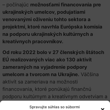
– počínajúc
možnosťami financovania pre
ukrajinských umelcov, podujatiami
venovanými oživeniu tohto sektora a
projektmi, ktoré navrhla Európska komisia
na podporu ukrajinských kultúrnych a
kreatívnych pracovníkov.
Od roku 2022 bolo v 27 členských štátoch
EÚ realizovaných viac ako 130 aktivít
zameraných na vyjadrenie podpory
umelcom a tvorcom na Ukrajine.
Väčšina
aktivít sa zameriava na možnosti
financovania, ktoré ponúkajú finančnú
podporu kultúrnym a kreatívnym odvetviam a
priemyselným odvetviam na Ukrajine.
Spravujte súhlas so súbormi