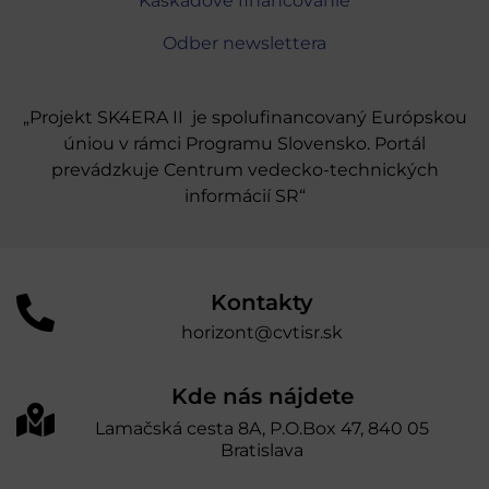
Kaskádové financovanie
Odber newslettera
„Projekt SK4ERA II je spolufinancovaný Európskou
úniou v rámci Programu Slovensko. Portál
prevádzkuje Centrum vedecko-technických
informácií SR“
Kontakty
horizont@cvtisr.sk
Kde nás nájdete
Lamačská cesta 8A, P.O.Box 47, 840 05
Bratislava