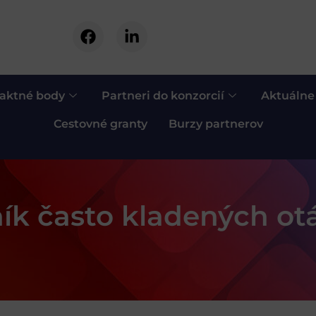
aktné body
Partneri do konzorcií
Aktuálne
Cestovné granty
Burzy partnerov
ík často kladených ot