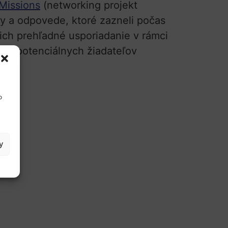
issions
(networking projekt
y a odpovede, ktoré zazneli počas
 ich prehľadné usporiadanie v rámci
 pre potenciálnych žiadateľov
o
y