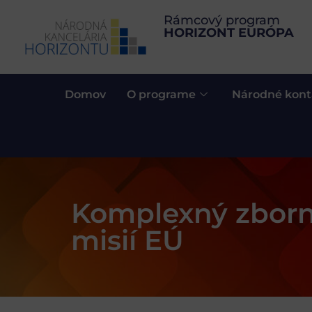
Rámcový program
HORIZONT EURÓPA
Domov
O programe
Národné kont
Komplexný zborn
misií EÚ