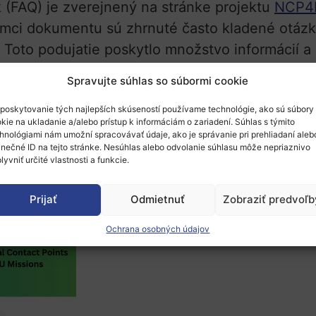
 (FAQ) je zverejnený na stránke projektu
NCP4M
mci dokumentu sú zhrnuté často kladené otázk
. Toto podujatie poskytlo množstvo informácií a
stroj nielen pre národné kontaktné body, ale i
Spravujte súhlas so súbormi cookie
znych aspektov misijných výziev.
poskytovanie tých najlepších skúseností používame technológie, ako sú súbory
 linku:
FAQ misie EÚ 2024
kie na ukladanie a/alebo prístup k informáciám o zariadení. Súhlas s týmito
hnológiami nám umožní spracovávať údaje, ako je správanie pri prehliadaní aleb
inečné ID na tejto stránke. Nesúhlas alebo odvolanie súhlasu môže nepriaznivo
lyvniť určité vlastnosti a funkcie.
šné NCP
Prijať
Odmietnuť
Zobraziť predvoľb
Ochrana osobných údajov