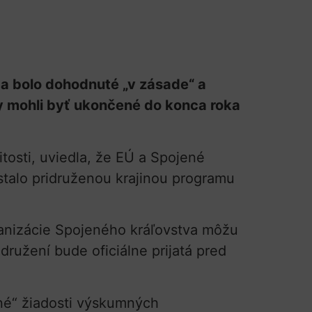
a bolo dohodnuté „v zásade“ a
y mohli byť ukončené do konca roka
tosti, uviedla, že EÚ a Spojené
stalo pridruženou krajinou programu
ganizácie Spojeného kráľovstva môžu
ružení bude oficiálne prijatá pred
né“ žiadosti výskumných