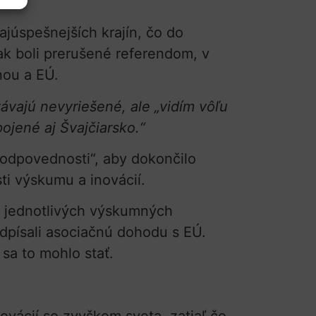
júspešnejších krajín, čo do
ak boli prerušené referendom, v
nou a EÚ.
távajú nevyriešené, ale „vidím vôľu
ojené aj Švajčiarsko.“
 zodpovednosti“, aby dokončilo
ti výskumu a inovácií.
na jednotlivých výskumných
dpísali asociačnú dohodu s EÚ.
 sa to mohlo stať.