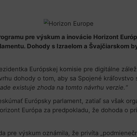
rogramu pre výskum a inovácie Horizont Európ
lamentu. Dohody s Izraelom a Švajčiarskom b
zidentka Európskej komisie pre digitálne záleži
ávrhu dohody o tom, aby sa Spojené kráľovstvo 
sade existuje zhoda na tomto návrhu verzie.“
skúmať Európsky parlament, zatiaľ sa však or
izont Európa za predpokladu, že dohoda o prid
da pre výskum oznámila, že privíta „podmieneč