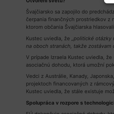
Otvorení svetu?
Švajčiarsko sa zapojilo do predchád
čerpania finančných prostriedkov z 
ktorom občania Švajčiarska hlasoval
Kustec uviedla, že
„politické otázky
na oboch stranách, takže zostávam o
V prípade Izraela Kustec uviedla, že
asociačnú dohodu, ktorá umožní pokr
Vedci z Austrálie, Kanady, Japonska,
projektoch financovaných z rámcovýc
Kustec uviedla, že stále existuje mo
Spolupráca v rozpore s technologi