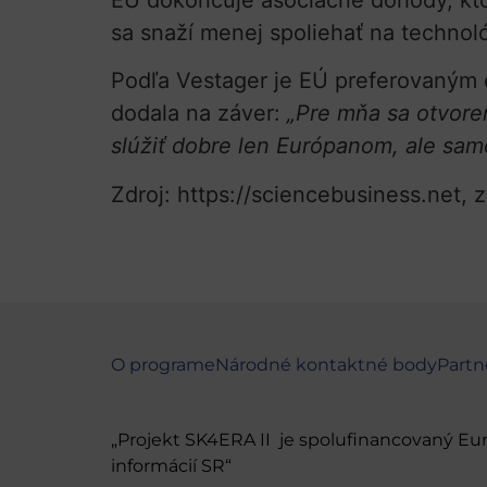
EÚ dokončuje asociačné dohody, ktor
sa snaží menej spoliehať na technol
Podľa Vestager je EÚ preferovaným 
dodala na záver:
„Pre mňa sa otvore
slúžiť dobre len Európanom, ale sam
Zdroj: https://sciencebusiness.net, 
O programe
Národné kontaktné body
Partn
„Projekt SK4ERA II je spolufinancovaný E
informácií SR“