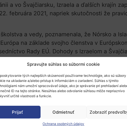
ánii a vo Švajčiarsku, Izraela a ďalších krajín
2. februára 2021, napriek skutočnosti že pravidl
 školstva a vedy, poznamenala, že Nórsko a Isl
t Európa na základe svojho členstva v Európsk
dsedníctvo Rady EÚ. Dohody s Izraelom a Švaj
s predsedníctva Slovinska.
Spravujte súhlas so súbormi cookie
 rozsiahle ustanovenia, ktoré sú rovnaké pre vš
poskytovanie tých najlepších skúseností používame technológie, ako sú súbory
inancovaniu terorizmu a daňovým únikom – Vesta
kie na ukladanie a/alebo prístup k informáciám o zariadení. Súhlas s týmito
hnológiami nám umožní spracovávať údaje, ako je správanie pri prehliadaní aleb
dárskych, výskumných a inovačných vzťahov med
inečné ID na tejto stránke. Nesúhlas alebo odvolanie súhlasu môže nepriaznivo
lyvniť určité vlastnosti a funkcie.
tup k finančným nástrojom prostredníctvom Euró
iku, že Spojené kráľovstvo nebude súčasťou fi
Prijať
Odmietnuť
Zobraziť predvoľb
odobý rozpočet.“
Ochrana osobných údajov