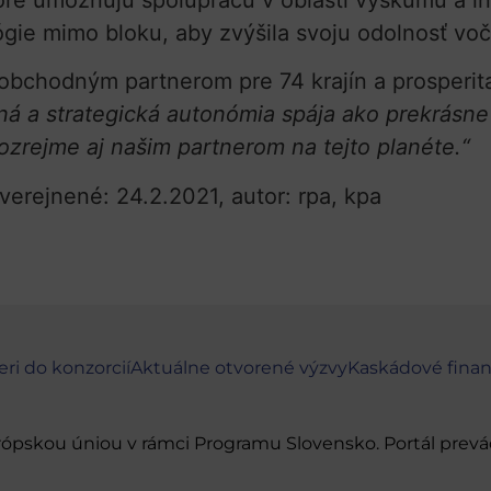
é umožňujú spoluprácu v oblasti výskumu a ino
ógie mimo bloku, aby zvýšila svoju odolnosť vo
obchodným partnerom pre 74 krajín a prosperi
ná a strategická autonómia spája ako prekrásne
ozrejme aj našim partnerom na tejto planéte.“
zverejnené: 24.2.2021, autor: rpa, kpa
eri do konzorcií
Aktuálne otvorené výzvy
Kaskádové fina
urópskou úniou v rámci Programu Slovensko. Portál pr