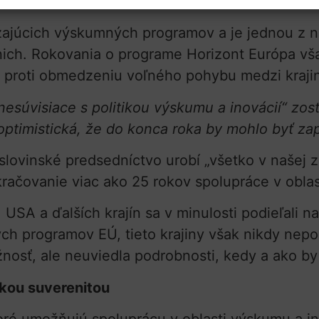
zajúcich výskumných programov a je jednou z na
nich. Rokovania o programe Horizont Európa vš
i proti obmedzeniu voľného pohybu medzi kraji
 nesúvisiace s politikou výskumu a inovácií“ zos
ptimistická, že do konca roka by mohlo byť zap
 slovinské predsedníctvo urobí „všetko v našej
ačovanie viac ako 25 rokov spolupráce v oblas
 USA a ďalších krajín sa v minulosti podieľali 
h programov EÚ, tieto krajiny však nikdy nepo
žnosť, ale neuviedla podrobnosti, kedy a ako by
ckou suverenitou