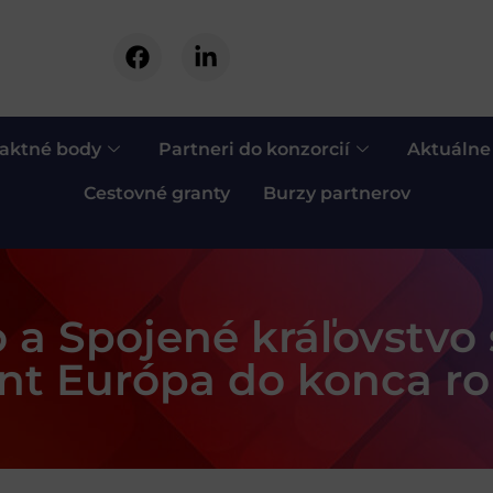
aktné body
Partneri do konzorcií
Aktuálne
Cestovné granty
Burzy partnerov
ko a Spojené kráľovstvo 
nt Európa do konca ro