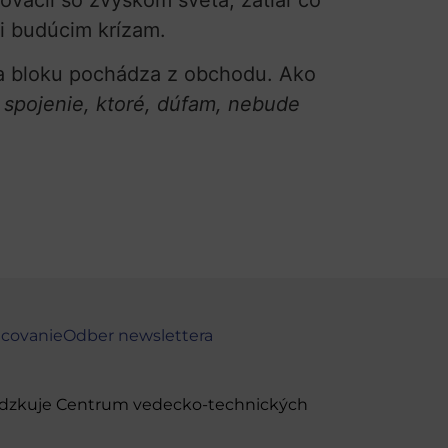
vácií so zvyškom sveta, zatiaľ čo
či budúcim krízam.
ta bloku pochádza z obchodu. Ako
 spojenie, ktoré, dúfam, nebude
ncovanie
Odber newslettera
evádzkuje Centrum vedecko-technických