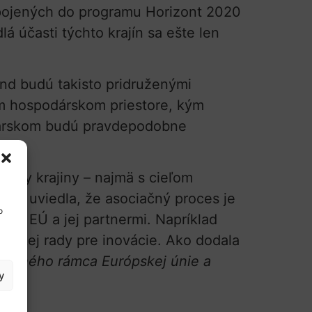
 zapojených do programu Horizont 2020
á účasti týchto krajín sa ešte len
and budú takisto pridruženými
om hospodárskom priestore, kým
čiarskom budú pravdepodobne
etky krajiny – najmä s cieľom
ger uviedla, že asociačný proces je
o
zi EÚ a jej partnermi. Napríklad
pskej rady pre inovácie. Ako dodala
nančného rámca Európskej únie a
y