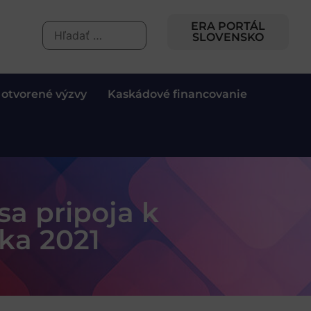
ERA PORTÁL
SLOVENSKO
 otvorené výzvy
Kaskádové financovanie
sa pripoja k
ka 2021