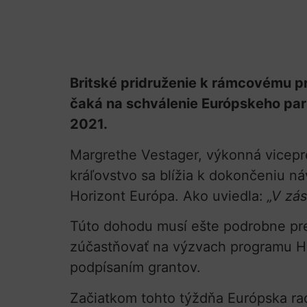
Britské pridruženie k rámcovému p
čaká na schválenie Európskeho par
2021.
Margrethe Vestager, výkonná vicepre
kráľovstvo sa blížia k dokončeniu n
Horizont Európa. Ako uviedla:
„V zá
Túto dohodu musí ešte podrobne pre
zúčastňovať na výzvach programu Hor
podpísaním grantov.
Začiatkom tohto týždňa Európska ra