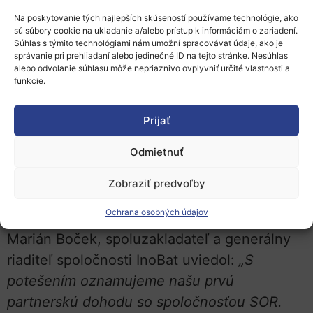
vyrábať a dodávať neskôr v roku 2021.
Na poskytovanie tých najlepších skúseností používame technológie, ako
sú súbory cookie na ukladanie a/alebo prístup k informáciám o zariadení.
S výrobným odkazom trvajúcim 25 rokov
Súhlas s týmito technológiami nám umožní spracovávať údaje, ako je
správanie pri prehliadaní alebo jedinečné ID na tejto stránke. Nesúhlas
vyrába spoločnosť SOR v Česku mestské a
alebo odvolanie súhlasu môže nepriaznivo ovplyvniť určité vlastnosti a
medzimestské autobusy pre svoj trh v Česku
funkcie.
a ďalších 12 európskych krajinách. V rámci
Prijať
partnerstva so spoločnosťou InoBat bude
SOR pokračovať v elektrifikácii autobusov v
Odmietnuť
celej Európe a
podporí ambície Európskej
Zobraziť predvoľby
únie v oblasti budúcnosti s nulovým
obsahom uhlíka.
Ochrana osobných údajov
Marián Boček, spoluzakladateľ a generálny
riaditeľ spoločnosti InoBat uviedol:
„S
potešením oznamujeme našu prvú
partnerskú dohodu so spoločnosťou SOR.