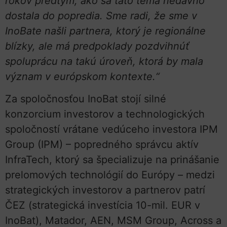
rokov predtým, ako sa táto téma nedávno
dostala do popredia. Sme radi, že sme v
InoBate našli partnera, ktorý je regionálne
blízky, ale má predpoklady pozdvihnúť
spoluprácu na takú úroveň, ktorá by mala
význam v európskom kontexte.“
Za spoločnosťou InoBat stojí silné
konzorcium investorov a technologických
spoločností vrátane vedúceho investora IPM
Group (IPM) – popredného správcu aktív
InfraTech, ktorý sa špecializuje na prinášanie
prelomových technológií do Európy – medzi
strategických investorov a partnerov patrí
ČEZ (strategická investícia 10-mil. EUR v
InoBat), Matador, AEN, MSM Group, Across a