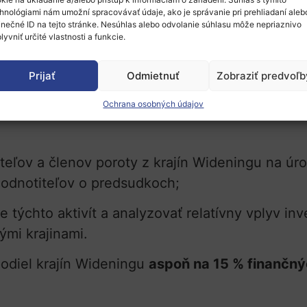
 vyžadujú ďalšiu podporu;
hnológiami nám umožní spracovávať údaje, ako je správanie pri prehliadaní aleb
inečné ID na tejto stránke. Nesúhlas alebo odvolanie súhlasu môže nepriaznivo
vať komunitu o pripravovaných výzvach a príleži
lyvniť určité vlastnosti a funkcie.
Prijať
Odmietnuť
Zobraziť predvoľb
online školiacich materiálov, ktoré majú inform
Ochrana osobných údajov
nástrojoch EIC, formulároch žiadostí, pravidl
titeľov a členov poroty z krajín Wideningu na ú
hodnotiteľov o predsudkoch;
 týchto aktivít a analyzovať relatívny vplyv inve
ými krajinami.
podiel krajín Wideningu
aspoň na 15 % finančný