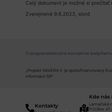
Celý dokument je možné si prečítať
Zverejnené 9.8.2023, slord
O programe
Národné kontaktné body
Partn
„Projekt SK4ERA II je spolufinancovaný E
informácií SR“
Kde nás 
Lamačská c
Kontakty
P.O.Box 47,