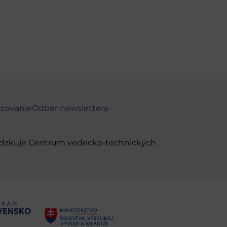
ncovanie
Odber newslettera
evádzkuje Centrum vedecko-technických