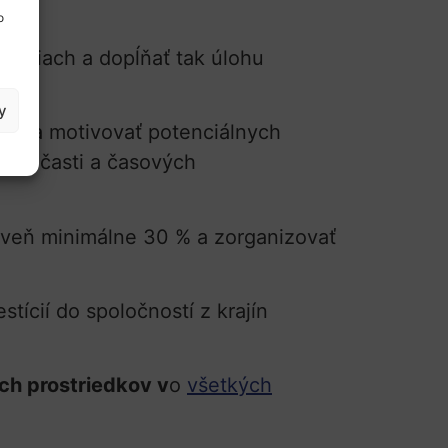
o
tostiach a dopĺňať tak úlohu
y
ovať a motivovať potenciálnych
ách účasti a časových
roveň minimálne 30 % a zorganizovať
stícií do spoločností z krajín
ch prostriedkov v
o
všetkých