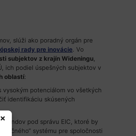
ov, slúži ako poradný orgán pre
ópskej rady pre inovácie
. Vo
asti subjektov z krajín Wideningu
,
Ú, ich podiel úspešných subjektov v
h oblastí
:
í s vysokým potenciálom vo všetkých
iť identifikáciu skúsených
ch fondov pod správu EIC, ktoré by
celeračného“ systému pre spoločnosti