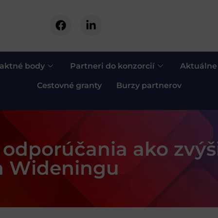
aktné body
Partneri do konzorcií
Aktuálne
Cestovné granty
Burzy partnerov
 odporúčania ako zvýši
ín Wideningu