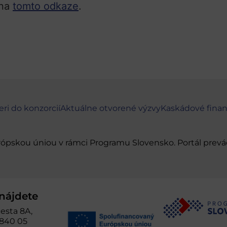
 na
tomto odkaze
.
eri do konzorcií
Aktuálne otvorené výzvy
Kaskádové fina
urópskou úniou v rámci Programu Slovensko. Portál pr
nájdete
esta 8A,
 840 05