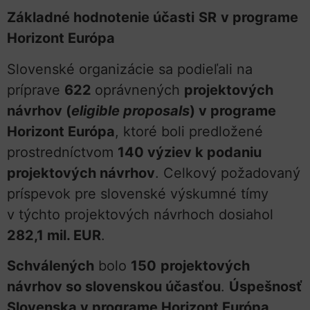
Základné hodnotenie účasti
SR
v programe
Horizont Európa
Slovenské organizácie sa podieľali na
príprave
622
oprávnených
projektových
návrhov (
eligible proposals
) v programe
Horizont Európa
, ktoré boli predložené
prostredníctvom
140 výziev k podaniu
projektových návrhov
. Celkový požadovaný
príspevok pre slovenské výskumné tímy
v týchto projektových návrhoch dosiahol
282,1 mil. EUR
.
Schválených
bolo
150
projektových
návrhov so slovenskou účasťou
.
Úspešnosť
Slovenska v programe Horizont Európa
,