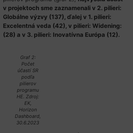
v projektoch sme zaznamenali v 2. pilieri:
Globálne výzvy (137), ďalej v 1. pilieri:
Excelentná veda (42), v pilieri: Widening:
(28) a v 3. pilieri: Inovatívna Európa (12).
Graf 2:
Počet
účastí SR
podľa
pilierov
programu
HE. Zdroj:
EK,
Horizon
Dashboard,
30.6.2023