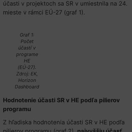
účasti v projektoch sa SR v umiestnila na 24.
mieste v rámci EÚ-27 (graf 1).
Graf 1:
Počet
účastí v
programe
HE
(EÚ-27).
Zdroj: EK,
Horizon
Dashboard
Hodnotenie účasti SR v HE podľa pilierov
programu
Z hľadiska hodnotenia účasti SR v HE podľa
pilierov programu (graf 2),
najvyššiu účasť