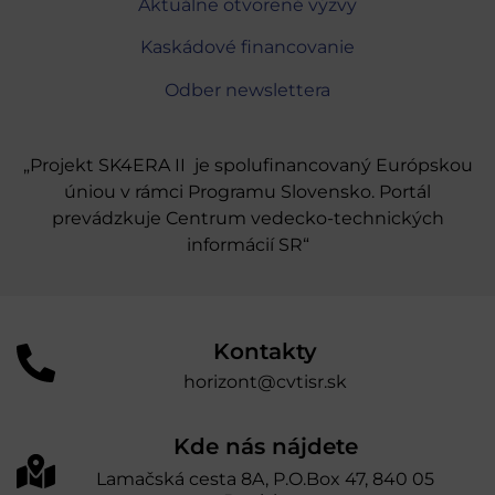
Aktuálne otvorené výzvy
Kaskádové financovanie
Odber newslettera
„Projekt SK4ERA II je spolufinancovaný Európskou
úniou v rámci Programu Slovensko. Portál
prevádzkuje Centrum vedecko-technických
informácií SR“
Kontakty
horizont@cvtisr.sk
Kde nás nájdete
Lamačská cesta 8A, P.O.Box 47, 840 05