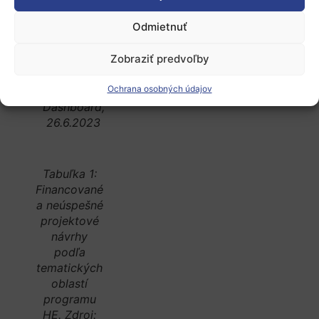
návrhy podľa
Odmietnuť
tematických
oblastí
Zobraziť predvoľby
programu HE.
Zdroj: EK,
Ochrana osobných údajov
Horizon
Dashboard,
26.6.2023
Tabuľka 1:
Financované
a neúspešné
projektové
návrhy
podľa
tematických
oblastí
programu
HE. Zdroj: