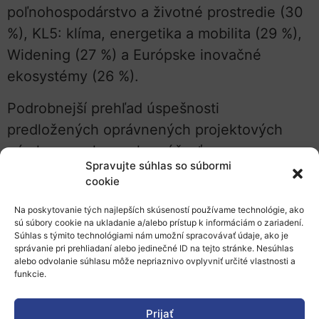
poľnohospodárstvo a životné prostredie (30
%), KL5: klíma, energetika a mobilita (29 %),
Widening (27 %) a Európske inovačné
ekosystémy (26 %).
Podrobnejší prehľad úspešnosti
predložených oprávnených projektových
návrhov so slovenskou účasťou
Spravujte súhlas so súbormi
v jednotlivých tematických prioritách
cookie
programu HE prináša nasledujúci graf 4
Na poskytovanie tých najlepších skúseností používame technológie, ako
a tabuľka 1.
sú súbory cookie na ukladanie a/alebo prístup k informáciám o zariadení.
Súhlas s týmito technológiami nám umožní spracovávať údaje, ako je
správanie pri prehliadaní alebo jedinečné ID na tejto stránke. Nesúhlas
alebo odvolanie súhlasu môže nepriaznivo ovplyvniť určité vlastnosti a
Graf 4:
funkcie.
Oprávnené
a financované
Prijať
projektové