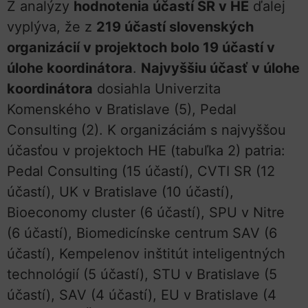
Z analýzy
hodnotenia účastí SR v HE
ďalej
vyplýva, že z
219 účastí slovenských
organizácií v projektoch bolo 19 účastí v
úlohe koordinátora
.
Najvyššiu účasť v úlohe
koordinátora
dosiahla Univerzita
Komenského v Bratislave (5), Pedal
Consulting (2). K organizáciám s najvyššou
účasťou v projektoch HE (tabuľka 2) patria:
Pedal Consulting (15 účastí), CVTI SR (12
účastí), UK v Bratislave (10 účastí),
Bioeconomy cluster (6 účastí), SPU v Nitre
(6 účastí), Biomedicínske centrum SAV (6
účastí), Kempelenov inštitút inteligentných
technológií (5 účastí), STU v Bratislave (5
účastí), SAV (4 účastí), EU v Bratislave (4