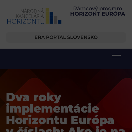
Rámcový program
HORIZONT EURÓPA
ERA PORTÁL SLOVENSKO
Dva roky
implementácie
Horizontu Európa
v číslach: Ako je na