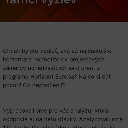
Chceli by ste vedieť, aké sú
najčastejšie
komentáre hodnotiteľov projektových
zámerov uchádzajúcich sa o grant z
programu Horizont Európa?
Na čo si dať
pozor? Čo nepodceniť?
Vypracovali sme pre vás analýzu, ktorá
zodpovie aj na tieto otázky. Analyzovali sme
130
hodnotiacich hárkov, ktoré pokrývajú