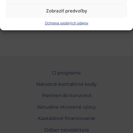
Zobraziť predvoľby
Ochrana osobných údajov
Analýza dostupná tu
O programe
Národné kontaktné body
Partneri do konzorcií
Aktuálne otvorené výzvy
Kaskádové financovanie
Odber newslettera