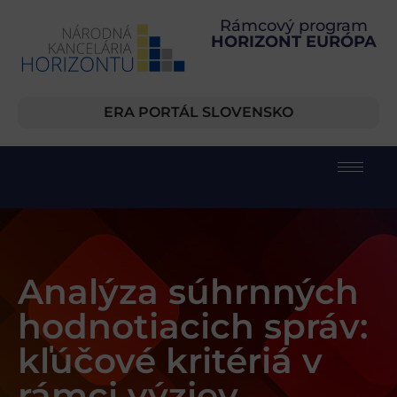
Rámcový program
HORIZONT EURÓPA
ERA PORTÁL SLOVENSKO
Analýza súhrnných
hodnotiacich správ:
kľúčové kritériá v
rámci výziev