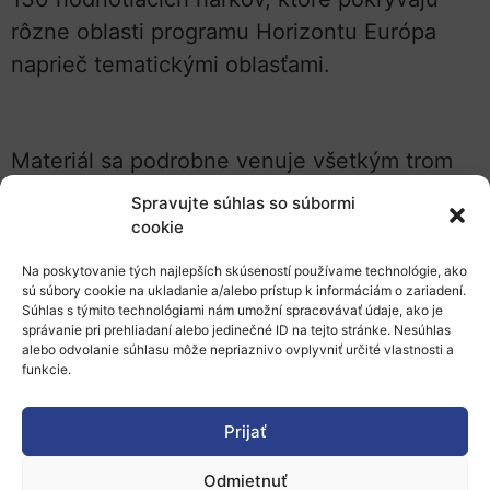
rôzne oblasti programu Horizontu Európa
naprieč tematickými oblasťami.
Materiál sa podrobne venuje všetkým trom
hodnotiacim kritériám – excelentnosť, dopad
Spravujte súhlas so súbormi
a implementácia. Pozreli sme sa na
cookie
jednotlivé hodnotiace aspekty z pohľadu
Na poskytovanie tých najlepších skúseností používame technológie, ako
rôznych typov projektov. Pri projektoch
sú súbory cookie na ukladanie a/alebo prístup k informáciám o zariadení.
Súhlas s týmito technológiami nám umožní spracovávať údaje, ako je
zameraných na koordinačné a podporné
správanie pri prehliadaní alebo jedinečné ID na tejto stránke. Nesúhlas
alebo odvolanie súhlasu môže nepriaznivo ovplyvniť určité vlastnosti a
aktivity (CSA) vystupujú do popredia iné
funkcie.
hodnotiace podkategórie, ako je to pri
výskumných projektoch (RIA) či pri
Prijať
projektoch, ktoré sa sústreďujú na
Odmietnuť
uplatnenie výsledkov v praxi (IA).