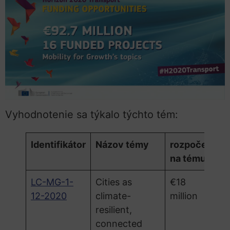
Vyhodnotenie sa týkalo týchto tém:
Identifikátor
Názov témy
rozpočet
na tému
LC-MG-1-
Cities as
€18
12-2020
climate-
million
resilient,
connected