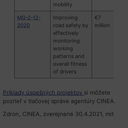
mobility
MG-2-12-
Improving
€7
2020
road safety by
million
effectively
monitoring
working
patterns and
overall fitness
of drivers
Príklady úspešných projektov
si môžete
pozrieť v tlačovej správe agentúry CINEA.
Zdron, CINEA, zverejnené 30.4.2021, mit