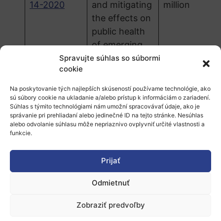
14-2020
and mitigating
million
the effects on
public health
of emerging
non-regulated
Spravujte súhlas so súbormi
cookie
nanoparticle
emissions
Na poskytovanie tých najlepších skúseností používame technológie, ako
issues and
sú súbory cookie na ukladanie a/alebo prístup k informáciám o zariadení.
Súhlas s týmito technológiami nám umožní spracovávať údaje, ako je
noise
správanie pri prehliadaní alebo jedinečné ID na tejto stránke. Nesúhlas
alebo odvolanie súhlasu môže nepriaznivo ovplyvniť určité vlastnosti a
MG-2-10-
Enhancing
€17
funkcie.
2020
coordination
million
between
Prijať
Member
Odmietnuť
States‘ actions
in the area of
Zobraziť predvoľby
infrastructure