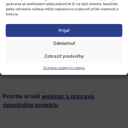
správanie pri prehliadaní alebo jedinečné ID na tejto stránke. Nesúhlas
alebo odvolanie súhlasu môže nepriaznivo ovplyvniť určité vlastnosti a
funkcie.
Viac informácii:
o programe MSCA PF
Prijať
Odmietnuť
Plný
text výzvy MSCA PF 2024
Zobraziť predvoľby
Odporúčania k príprave projektového
Ochrana osobných údajov
zámeru:
6 krokov ako začať
Pozrite si náš
webinár o príprave
úspešného projektu