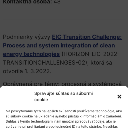
Kontaktná osoba:
48
Podmienky výzvy
EIC Transition Challenge:
Process and system integration of clean
energy technologies
(HORIZON-EIC-2022-
TRANSITIONCHALLENGES-02), ktorá sa
otvorila 1. 3.2022.
Oprávnená pre témy: procesná a systémová
integrácia technológií čistej energie (pozrite
Spravujte súhlas so súbormi
cookie
si detailnú definíciu v Pracovnom programe
EIC)
Na poskytovanie tých najlepších skúseností používame technológie, ako
sú súbory cookie na ukladanie a/alebo prístup k informáciám o zariadení.
Uzávierka:
28.9.2022, vždy do 17:00
Súhlas s týmito technológiami nám umožní spracovávať údaje, ako je
Bruselského času
správanie pri prehliadaní alebo jedinečné ID na tejto stránke. Nesúhlas