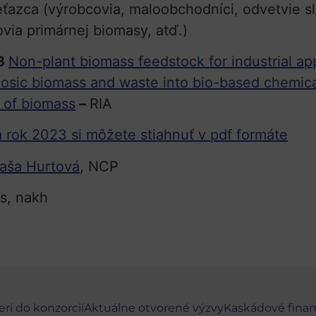
azca (výrobcovia, maloobchodníci, odvetvie služ
ovia primárnej biomasy, atď.)
03
Non-plant biomass feedstock for industrial ap
losic biomass and waste into bio-based chemica
n of biomass
–
RIA
a rok 2023 si môžete stiahnuť v pdf formáte
aša Hurtová
, NCP
es, nakh
eri do konzorcií
Aktuálne otvorené výzvy
Kaskádové fina