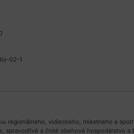
0
io-02-1
niu regionálneho, vidieckeho, miestneho a spo
ne, spravodlivé a čisté obehové hospodárstvo a