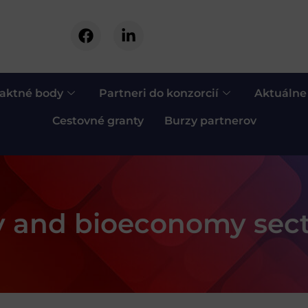
aktné body
Partneri do konzorcií
Aktuálne
Cestovné granty
Burzy partnerov
y and bioeconomy sect