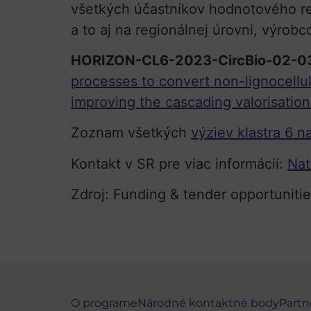
všetkých účastníkov hodnotového reť
a to aj na regionálnej úrovni, výrobc
HORIZON-CL6-2023-CircBio-02-
processes to convert non-lignocellu
improving the cascading valorisatio
Zoznam všetkých
výziev klastra 6 n
Kontakt v SR pre viac informácií:
Nat
Zdroj: Funding & tender opportuniti
O programe
Národné kontaktné body
Partn