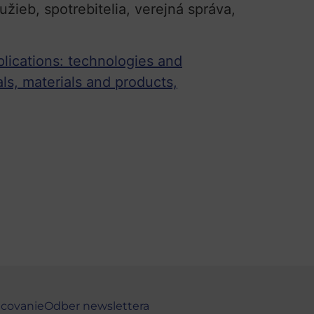
ieb, spotrebitelia, verejná správa,
plications: technologies and
ls, materials and products,
ncovanie
Odber newslettera