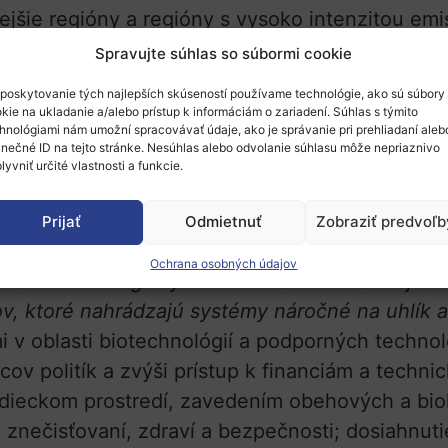
ejšie regióny a regióny s vysoko intenzitou emi
lepšej kapacity na navrhovanie, vykonávanie, a
Spravujte súhlas so súbormi cookie
poskytovanie tých najlepších skúseností používame technológie, ako sú súbory
kie na ukladanie a/alebo prístup k informáciám o zariadení. Súhlas s týmito
1
Circular Cities and Regions Initiative (CCRI)’s 
hnológiami nám umožní spracovávať údaje, ako je správanie pri prehliadaní aleb
inečné ID na tejto stránke. Nesúhlas alebo odvolanie súhlasu môže nepriaznivo
2
Novel, sustainable and circular bio-based text
lyvniť určité vlastnosti a funkcie.
systems, biotechnology and the bioeconomy
Prijať
Odmietnuť
Zobraziť predvoľb
ologických systémov, biotechnológií a biohos
Ochrana osobných údajov
eťazce v biologických odvetviach nahrádzajúci
v, ktoré nahrádzajú systémy náročné na uhlík a
v oblasti biotechnológií a podporných technol
cov politík a zvýši prístup k financiám a techni
 vidieckom prostredí, zavedením obehových a bi
m znečisťovaní, zdraví a bezpečnosti; dosiahnut