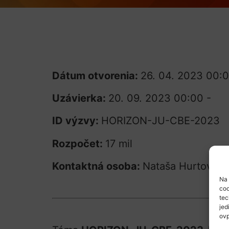
Dátum otvorenia:
26. 04. 2023 00:
Uzávierka:
20. 09. 2023 00:00 -
ID výzvy:
HORIZON-JU-CBE-2023
Rozpočet:
17 mil
Kontaktná osoba:
Nataša Hurtová
Na 
coo
tec
jed
ovp