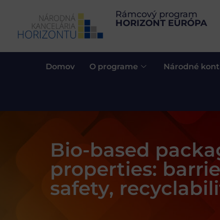
Rámcový program
HORIZONT EURÓPA
Domov
O programe
Národné kont
Bio-based packa
properties: barrie
safety, recyclabil