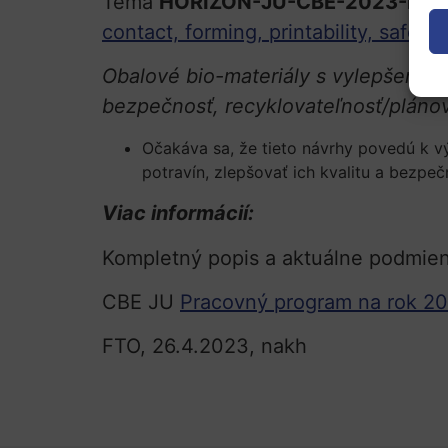
Téma
HORIZON-JU-CBE-2023-IAFl
contact, forming, printability, safety,
Obalové bio-materiály s vylepšenými 
bezpečnosť, recyklovateľnosť/pláno
Očakáva sa, že tieto návrhy povedú k v
potravín, zlepšovať ich kvalitu a bezpe
Viac informácií:
Kompletný popis a aktuálne podmie
CBE JU
Pracovný program na rok 2
FTO, 26.4.2023, nakh