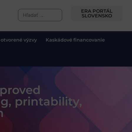
ERA PORTÁL
SLOVENSKO
 otvorené výzvy
Kaskádové financovanie
mproved
, printability,
n