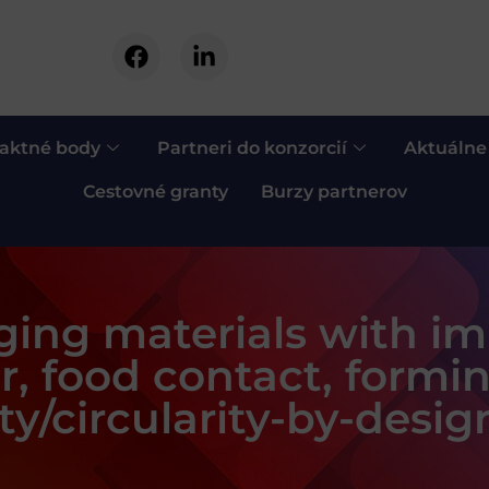
aktné body
Partneri do konzorcií
Aktuálne
Cestovné granty
Burzy partnerov
ging materials with i
r, food contact, forming
ity/circularity-by-desig