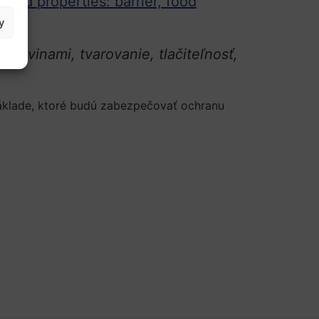
ved properties: barrier, food
y
travinami, tvarovanie, tlačiteľnosť,
základe, ktoré budú zabezpečovať ochranu