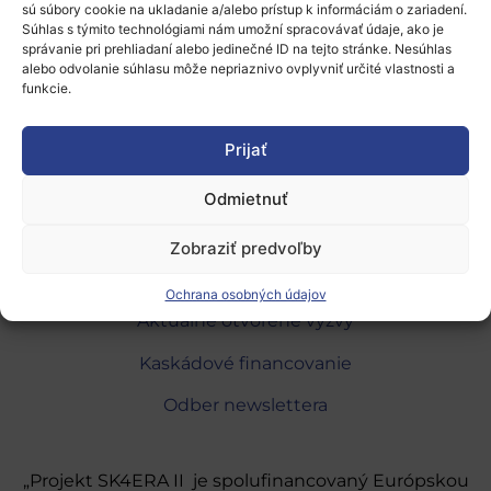
sú súbory cookie na ukladanie a/alebo prístup k informáciám o zariadení.
2018-2019 (občianska veda).
Súhlas s týmito technológiami nám umožní spracovávať údaje, ako je
správanie pri prehliadaní alebo jedinečné ID na tejto stránke. Nesúhlas
alebo odvolanie súhlasu môže nepriaznivo ovplyvniť určité vlastnosti a
funkcie.
Prijať
O programe
Odmietnuť
Národné kontaktné body
Zobraziť predvoľby
Partneri do konzorcií
Ochrana osobných údajov
Aktuálne otvorené výzvy
Kaskádové financovanie
Odber newslettera
„Projekt SK4ERA II je spolufinancovaný Európskou