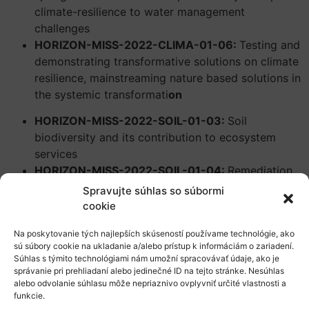
climate-resilience to water management
challenges
HORIZON-MISS-2022-CLIMA-01-06:
Testing and
demonstrating transformative solutions on climate
resilience, mainstreaming nature based solutions in
the systemic transformati
on
HORIZON-MISS-2022-SOIL-01-03:
Soil
biodiversity and its contribution to ecosystem
services
HORIZON-MISS-2022-SOIL-01-04:
Remediation
strategies, methods and financial models for
Spravujte súhlas so súbormi
decontamination and reuse of land in urban and
cookie
rural areas
Na poskytovanie tých najlepších skúseností používame technológie, ako
HORIZON-MISS-2022-SOIL-01-05:
Monitoring,
sú súbory cookie na ukladanie a/alebo prístup k informáciám o zariadení.
reporting and verification of soil carbon and
Súhlas s týmito technológiami nám umožní spracovávať údaje, ako je
greenhouse gases balance
správanie pri prehliadaní alebo jedinečné ID na tejto stránke. Nesúhlas
alebo odvolanie súhlasu môže nepriaznivo ovplyvniť určité vlastnosti a
Prírodná rezervácia ústia rieky Tag (EVOA –
funkcie.