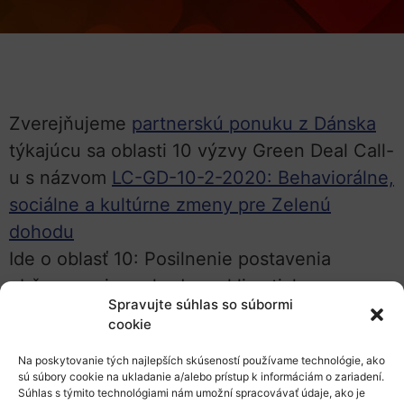
Zverejňujeme
partnerskú ponuku z Dánska
týkajúcu sa oblasti 10 výzvy Green Deal Call-
u s názvom
LC-GD-10-2-2020: Behaviorálne,
sociálne a kultúrne zmeny pre Zelenú
dohodu
Ide o oblasť 10: Posilnenie postavenia
občanov pri prechode na klimaticky
Spravujte súhlas so súbormi
neutrálnu a udržateľnú Európu.
cookie
kas
Na poskytovanie tých najlepších skúseností používame technológie, ako
sú súbory cookie na ukladanie a/alebo prístup k informáciám o zariadení.
Súhlas s týmito technológiami nám umožní spracovávať údaje, ako je