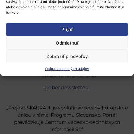
správanie pri prehliadaní alebo jedinečné ID na tejto stránke. Nesúhlas
alebo odvolanie súhlasu môže nepriaznivo ovplyvniť určité vlastnosti a
funkcie.
Prijať
O programe
Národné kontaktné body
Odmietnuť
Partneri do konzorcií
Zobraziť predvoľby
Aktuálne otvorené výzvy
Ochrana osobných údajov
Kaskádové financovanie
Odber newslettera
„Projekt SK4ERA II je spolufinancovaný Európskou
úniou v rámci Programu Slovensko. Portál
prevádzkuje Centrum vedecko-technických
informácií SR“