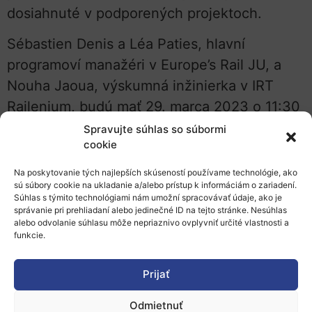
dosiahnuté v podporených projektoch.
Sébastien Denis a Léa Paties, hlavní
programoví manažéri v Europe’s Rail JU, a
Nouha Jaoua, výskumná inžinierka v IRT
Railenium, budú mať 29. marca 2023 o 11:30
– 12:30 hod. prednášku s názvom
Spravujte súhlas so súbormi
cookie
„Energetická účinnosť v železničnom
sektore: aká je úloha inovácií?“
, v rámci
Na poskytovanie tých najlepších skúseností používame technológie, ako
sú súbory cookie na ukladanie a/alebo prístup k informáciám o zariadení.
ktorej predstavia konkrétne výsledky
Súhlas s týmito technológiami nám umožní spracovávať údaje, ako je
dosiahnuté v rámci projketov
správanie pri prehliadaní alebo jedinečné ID na tejto stránke. Nesúhlas
alebo odvolanie súhlasu môže nepriaznivo ovplyvniť určité vlastnosti a
predchádzajúceho Európskeho partnerstva
funkcie.
Shift2Rail
. Diskutovať sa bude aj o
nových
vlajkových projektoch EÚ v oblasti železníc
Prijať
s cieľom preskúmať budúce perspektívy,
Odmietnuť