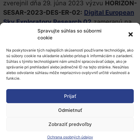
zverejnil dňa 29. júna 2023 výzvu
HORIZON-
SESAR-2023-DES-ER-02:
Digital European
Sky Exploratory Research 02
zameranú na
prieskumný výskum, priemyselné projekty a
Spravujte súhlas so súbormi
cookie
činnosti zamerané na urýchlenie inovačných
riešení v rámci svojho výskumného a
Na poskytovanie tých najlepších skúseností používame technológie, ako
sú súbory cookie na ukladanie a/alebo prístup k informáciám o zariadení.
inovačného programu Digitálne európske
Súhlas s týmito technológiami nám umožní spracovávať údaje, ako je
správanie pri prehliadaní alebo jedinečné ID na tejto stránke. Nesúhlas
nebo. Témy sa týkajú širokého spektra
alebo odvolanie súhlasu môže nepriaznivo ovplyvniť určité vlastnosti a
výskumných aktivít zameraných na
funkcie.
inteligentnejšie a udržateľnejšie riadenie
Prijať
letovej prevádzky v Európe. Na výskum je
vyčlenených celkovo
25 miliónov EUR
z
Odmietnuť
Rámcového programu EÚ pre výskum a
Zobraziť predvoľby
inovácie Horizont Európa.
Ochrana osobných údajov
Spoločný podnik SESAR 3 predstaví výzvu