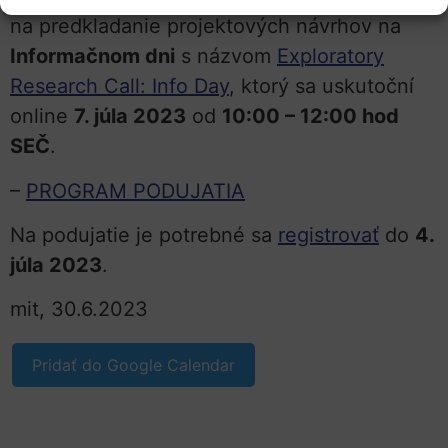
na predkladanie projektových návrhov na
Informačnom dni
s názvom
Exploratory
Research Call: Info Day
, ktorý sa uskutoční
online
7. júla 2023
od
10:00 – 12:00 hod
SEČ
.
–
PROGRAM PODUJATIA
Na podujatie je potrebné sa
registrovať
do
4.
júla 2023
.
mit, 30.6.2023
Pridať do Google Calendar