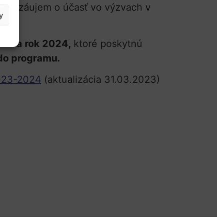
 majú záujem o účasť vo výzvach v
y
smír.
 4 na rok 2024,
ktoré poskytnú
do programu.
2023-2024
(aktualizácia 31.03.2023)