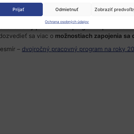
kumné inštitúcie, univerzity či podniky, ktoré
Prijať
Odmietnuť
Zobraziť predvoľb
a
v rámci klastra 4: Digitalizácia, priemysel a ve
Ochrana osobných údajov
stavené
témy pracovného programu pre klaster
dozvedieť sa viac o
možnostiach zapojenia sa 
 vesmír –
dvojročný pracovný program na roky 