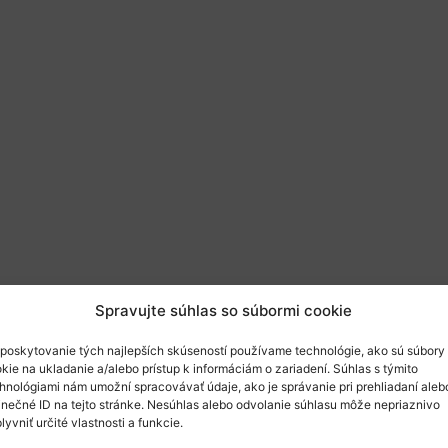
Spravujte súhlas so súbormi cookie
poskytovanie tých najlepších skúseností používame technológie, ako sú súbory
kie na ukladanie a/alebo prístup k informáciám o zariadení. Súhlas s týmito
nizuje Európska Komisia
online
informačné dni
hnológiami nám umožní spracovávať údaje, ako je správanie pri prehliadaní aleb
inečné ID na tejto stránke. Nesúhlas alebo odvolanie súhlasu môže nepriaznivo
lyvniť určité vlastnosti a funkcie.