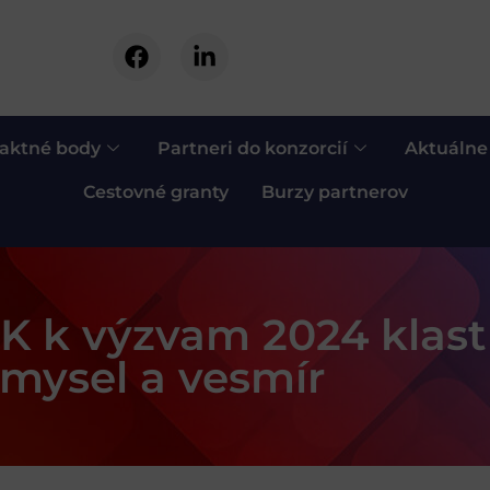
aktné body
Partneri do konzorcií
Aktuálne
Cestovné granty
Burzy partnerov
K k výzvam 2024 klastr
iemysel a vesmír