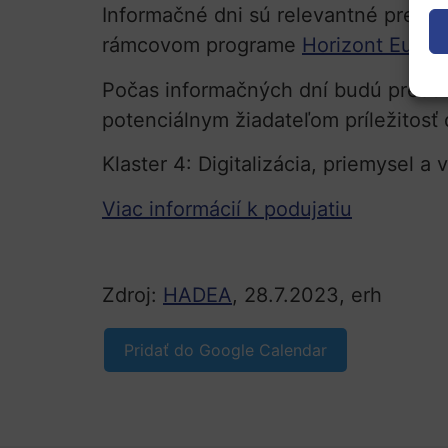
Informačné dni sú relevantné pre výs
rámcovom programe
Horizont Európ
Počas informačných dní budú pred
potenciálnym žiadateľom príležitosť 
Klaster 4: Digitalizácia, priemysel a
Viac informácií k podujatiu
Zdroj:
HADEA
, 28.7.2023, erh
Pridať do Google Calendar