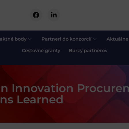
aktné body
Partneri do konzorcií
Aktuálne
Cestovné granty
Burzy partnerov
an Innovation Procure
ons Learned