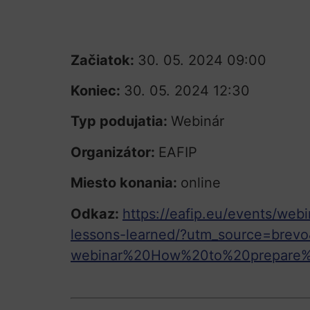
Začiatok:
30. 05. 2024 09:00
Koniec:
30. 05. 2024 12:30
Typ podujatia:
Webinár
Organizátor:
EAFIP
Miesto konania:
online
Odkaz:
https://eafip.eu/events/we
lessons-learned/?utm_source=bre
webinar%20How%20to%20prepare%