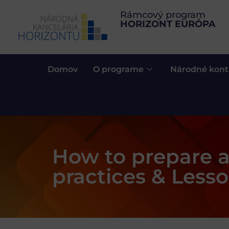
Rámcový program
HORIZONT EURÓPA
Domov
O programe
Národné kont
How to prepare 
practices & Less