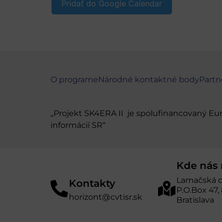
Pridať do Google Calendar
O programe
Národné kontaktné body
Partn
„Projekt SK4ERA II je spolufinancovaný E
informácií SR“
Kde nás 
Lamačská c
Kontakty
P.O.Box 47,
horizont@cvtisr.sk
Bratislava