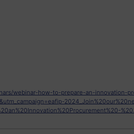
binars/webinar-how-to-prepare-an-innovation-p
vo&utm_campaign=eafip-2024_Join%20our%20n
20an%20Innovation%20Procurement%20-%2