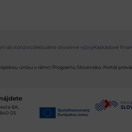
eri do konzorcií
Aktuálne otvorené výzvy
Kaskádové fina
urópskou úniou v rámci Programu Slovensko. Portál pr
nájdete
esta 8A,
 840 05