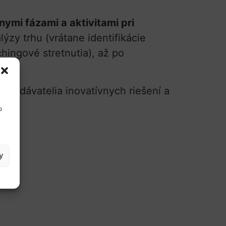
nymi fázami a aktivitami pri
ýzy trhu (vrátane identifikácie
hingové stretnutia), až po
 dodávatelia inovatívnych riešení a
o
y