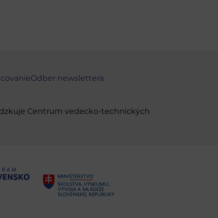
ncovanie
Odber newslettera
evádzkuje Centrum vedecko-technických