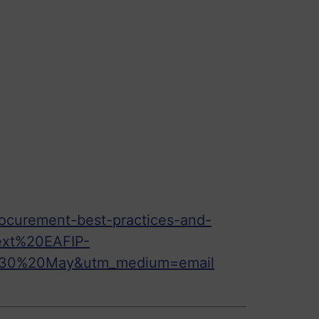
rocurement-best-practices-and-
ext%20EAFIP-
030%20May&utm_medium=email