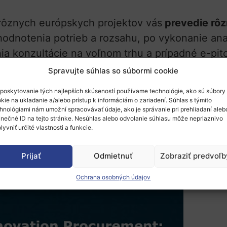
 rôznych európskych projektov vás
prevedie rôz
hodnotenia potrieb a rozsahu, po vykonanie anal
ia
k
onzultácie na voľnom trhu a prípadné e-pitc
 vypracovanie súťažných podkladov.
Spravujte súhlas so súbormi cookie
skych verejných nákupcov, ale taktiež sú vítaní
poskytovanie tých najlepších skúseností používame technológie, ako sú súbory
kie na ukladanie a/alebo prístup k informáciám o zariadení. Súhlas s týmito
hnológiami nám umožní spracovávať údaje, ako je správanie pri prehliadaní aleb
inečné ID na tejto stránke. Nesúhlas alebo odvolanie súhlasu môže nepriaznivo
k povinná.
lyvniť určité vlastnosti a funkcie.
Prijať
Odmietnuť
Zobraziť predvoľb
Ochrana osobných údajov