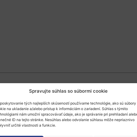
Spravujte súhlas so súbormi cookie
štitút (EIT)
je jedinečnou iniciatívou EÚ, ktorá
elávanie a výskum s cieľom nájsť riešenie na na
poskytovanie tých najlepších skúseností používame technológie, ako sú súbory
kie na ukladanie a/alebo prístup k informáciám o zariadení. Súhlas s týmito
ých spoločenstiev (KIC) v rámci EIT, ktoré sa za
hnológiami nám umožní spracovávať údaje, ako je správanie pri prehliadaní aleb
inečné ID na tejto stránke. Nesúhlas alebo odvolanie súhlasu môže nepriaznivo
lyvniť určité vlastnosti a funkcie.
 14.09.2021 od 11.00 – 12:30 pm CET
online k