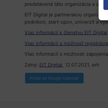
predstavená táto organizácia a úspe
EIT Digital je partnerskou organizác
podnikov, start-upov, univerzít a v
Viac informácií k členstvu EIT Digital
Viac informácií a možnosť registráci
Viac informácií o možnosti zapojen
Zdroj:
EIT Digital
, 12.07.2021, erh
Pridať do Google Calendar