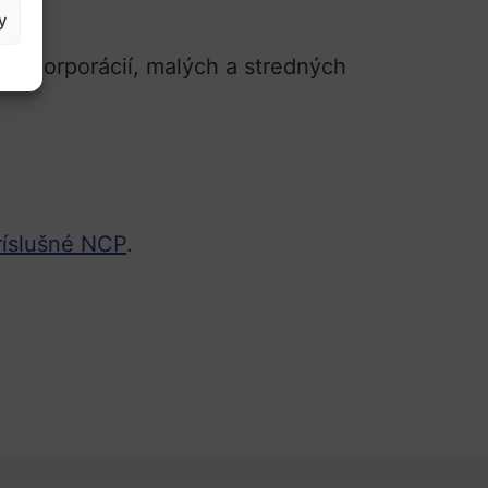
y
ych korporácií, malých a stredných
ríslušné NCP
.