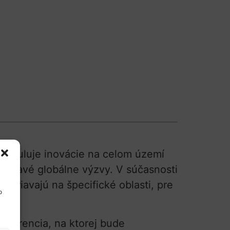
 stimuluje inovácie na celom území
liehavé globálne výzvy. V súčasnosti
meriavajú na špecifické oblasti, pre
o
onferencia, na ktorej bude