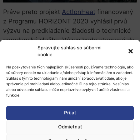
Práve preto projekt
Act!onHeat
financovaný
z Programu HORIZONT 2020 vyhlásil prvú
výzvu na predkladanie žiadostí o technické
poradenské služby. Výzva bude otvorená do
Spravujte súhlas so súbormi
29. apríla 2022
a poskytne obciam podporu
cookie
pri vypracovaní
vysokokvalitných
strategických plánov vykurovania a
Na poskytovanie tých najlepších skúseností používame technológie, ako
sú súbory cookie na ukladanie a/alebo prístup k informáciám o zariadení.
chladenia na základe nástrojov Hotmaps a
Súhlas s týmito technológiami nám umožní spracovávať údaje, ako je
správanie pri prehliadaní alebo jedinečné ID na tejto stránke. Nesúhlas
THERMOS
, ktoré boli predtým vyvinuté v
alebo odvolanie súhlasu môže nepriaznivo ovplyvniť určité vlastnosti a
rámci projektov programu Horizont 2020.
funkcie.
Projekt Act!onHeat, ktorý koordinuje
Prijať
Fraunhoferov inštitút
spolu s ďalšími
Odmietnuť
partnermi spoločností Eclareon, TU Wien,
Centra pre udržateľnú energiu, CREARA a