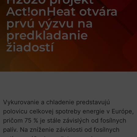
Act!onHeat otvára
prvú výzvu na
predkladanie
žiadostí
Vykurovanie a chladenie predstavujú
polovicu celkovej spotreby energie v Európe,
pričom 75 % je stále závislých od fosílnych
palív. Na zníženie závislosti od fosílnych