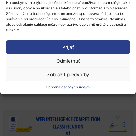
Na poskytovanie tých najlepších skúseností používame technológie, ako
000 € za znovupoužiteľnosť a 5 000 € za
sú súbory cookie na ukladanie a/alebo prístup k informáciám o zariadení.
Súhlas s týmito technológiami nám umožní spracovávať údaje, ako je
inováciu.
Na prvom mieste vo všetkých troch
správanie pri prehliadaní alebo jedinečné ID na tejto stránke. Nesúhlas
kategóriách môže váš tím vyhrať až 25.000
alebo odvolanie súhlasu môže nepriaznivo ovplyvniť určité vlastnosti a
funkcie.
€.
Prijať
Viac informácií získate na stránke
European
Odmietnuť
Statistics Awards for Web Intelligence
alebo
Zobraziť predvoľby
napíšte na
info@statistics-awards.eu
, kde sa
dozviete ďalšie podrobnosti.
Ochrana osobných údajov