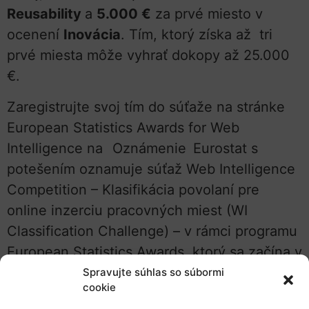
Reusability
a
5.000 €
za prvé miesto v
ocenení
Inovácia
.
Tím, ktorý získa až tri
prvé miesta môže vyhrať dokopy až 25.000
€.
Zaregistrujte svoj tím do súťaže na stránke
European Statistics Awards for Web
Intelligence na
Oznámenie
Eurostat s
potešením oznamuje súťaž Web Intelligence
Competition – Klasifikácia povolaní pre
online inzerciu pracovných miest (WI
Classification Challenge) – v rámci programu
European Statistics Awards, ktorý sa začína v
júni 2024.
Spravujte súhlas so súbormi
cookie
Môžete vyhrať až 10 000 € za presnosť, 10