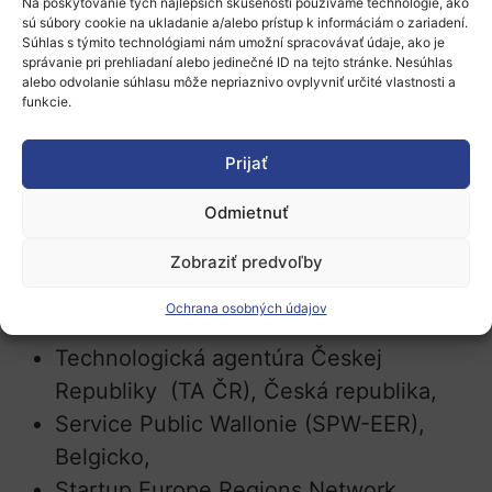
Na poskytovanie tých najlepších skúseností používame technológie, ako
sú súbory cookie na ukladanie a/alebo prístup k informáciám o zariadení.
zaradiť schému podpory do európskeho
Súhlas s týmito technológiami nám umožní spracovávať údaje, ako je
programu na podporu inovatívnych MSP,
EIC
správanie pri prehliadaní alebo jedinečné ID na tejto stránke. Nesúhlas
alebo odvolanie súhlasu môže nepriaznivo ovplyvniť určité vlastnosti a
Accelerator
, a to vo forme tzv. plug-in
funkcie.
mechanizmu. Zároveň môže slúžiť ako
pilotný projekt pre prípadné budúce
Prijať
partnerstvá spolufinancované z inovačných
Odmietnuť
ekosystémov v programe Horizont Európa.
Zobraziť predvoľby
Zoznam partnerov – financujúcich
organizácií:
Ochrana osobných údajov
Technologická agentúra Českej
Republiky (TA ČR), Česká republika,
Service Public Wallonie (SPW-EER),
Belgicko,
Startup Europe Regions Network