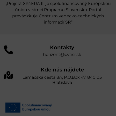
„Projekt SK4ERA II je spolufinancovaný Európskou
úniou v rámci Programu Slovensko. Portál
prevádzkuje Centrum vedecko-technických
informácií SR“
Kontakty
horizont@cvtisr.sk
Kde nás nájdete
Lamačská cesta 8A, P.O.Box 47, 840 05
Bratislava