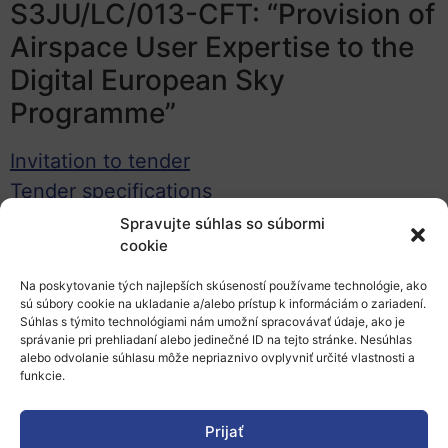
S3JU/LC/013-CFT: “Provision of
Airspace User Expertise to the
Digital European Sky
Programme”
Invitation to tender
Tender specifications
Draft FWC:
Lot 1
–
Lot 2
–
Lot 3
Spravujte súhlas so súbormi
cookie
Financial offer template:
Lot 1
–
Lot 2
–
Lot 3
Staff form:
Lot 1
–
Lot 2
–
Lot 3
Na poskytovanie tých najlepších skúseností používame technológie, ako
sú súbory cookie na ukladanie a/alebo prístup k informáciám o zariadení.
Declaration of honour
Súhlas s týmito technológiami nám umožní spracovávať údaje, ako je
správanie pri prehliadaní alebo jedinečné ID na tejto stránke. Nesúhlas
Konečný termín na predloženie ponúk:
alebo odvolanie súhlasu môže nepriaznivo ovplyvniť určité vlastnosti a
funkcie.
19.5.2023, do 18:00 hod SEČ
S3JU/LC/011-CFT: “Provision of
Prijať