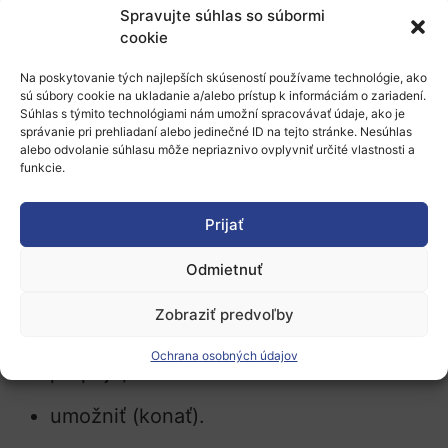
Spravujte súhlas so súbormi
miestne orgány a bola vypracovaná ako
cookie
súčasť platformy EÚ pre implementáciu misie
Na poskytovanie tých najlepších skúseností používame technológie, ako
Adaptácia na zmenu klímy (
MIP4Adapt
).
sú súbory cookie na ukladanie a/alebo prístup k informáciám o zariadení.
Súhlas s týmito technológiami nám umožní spracovávať údaje, ako je
Predstavuje vyskúšané a overené nástroje a
správanie pri prehliadaní alebo jedinečné ID na tejto stránke. Nesúhlas
metódy, ktoré vám môžu pomôcť pri prijímaní
alebo odvolanie súhlasu môže nepriaznivo ovplyvniť určité vlastnosti a
funkcie.
celospoločenského prístupu, ktorý nenechá
nikoho bokom. Príručka sa koncepčne opiera
Prijať
o štyri prvky:
Odmietnuť
komunikovať,
Zobraziť predvoľby
zapojiť,
Ochrana osobných údajov
prepojiť,
umožniť (konať).