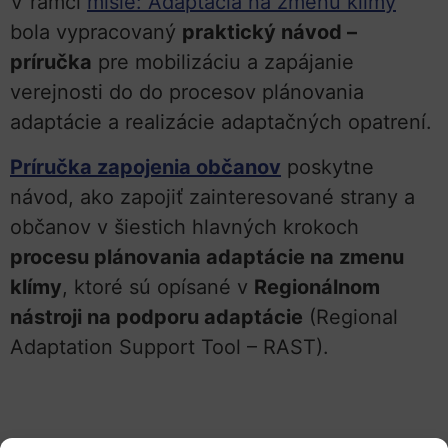
V rámci
misie: Adaptácia na zmenu klímy
bola vypracovaný
praktický návod –
príručka
pre mobilizáciu a zapájanie
verejnosti do do procesov plánovania
adaptácie a realizácie adaptačných opatrení.
Príručka zapojenia občanov
poskytne
návod, ako zapojiť zainteresované strany a
občanov v šiestich hlavných krokoch
procesu plánovania adaptácie na zmenu
klímy
, ktoré sú opísané v
Regionálnom
nástroji na podporu adaptácie
(Regional
Adaptation Support Tool – RAST).
Táto príručka je určená pre regionálne a